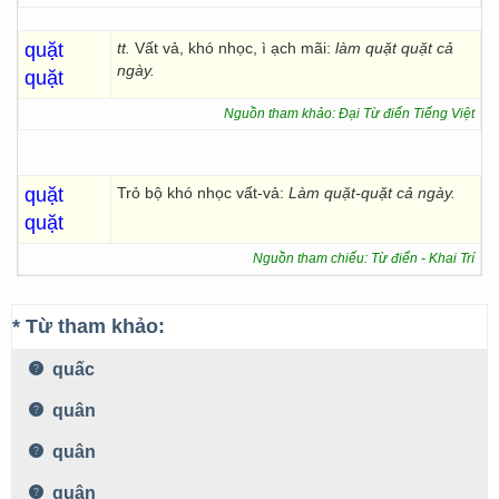
quặt
tt.
Vất vả, khó nhọc, ì ạch mãi:
làm quặt quặt cả
ngày.
quặt
Nguồn tham khảo: Đại Từ điển Tiếng Việt
quặt
Trỏ bộ khó nhọc vất-vả:
Làm quặt-quặt cả ngày.
quặt
Nguồn tham chiếu: Từ điển - Khai Trí
* Từ tham khảo:
quấc
quân
quân
quân