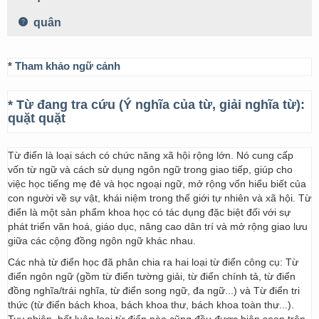
quân
* Tham khảo ngữ cảnh
* Từ đang tra cứu (Ý nghĩa của từ, giải nghĩa từ):
quặt quặt
Từ điển là loại sách có chức năng xã hội rộng lớn. Nó cung cấp
vốn từ ngữ và cách sử dụng ngôn ngữ trong giao tiếp, giúp cho
việc học tiếng mẹ đẻ và học ngoại ngữ, mở rộng vốn hiểu biết của
con người về sự vật, khái niệm trong thế giới tự nhiên và xã hội. Từ
điển là một sản phẩm khoa học có tác dụng đặc biệt đối với sự
phát triển văn hoá, giáo dục, nâng cao dân trí và mở rộng giao lưu
giữa các cộng đồng ngôn ngữ khác nhau.
Các nhà từ điển học đã phân chia ra hai loại từ điển công cụ: Từ
điển ngôn ngữ (gồm từ điển tường giải, từ điển chính tả, từ điển
đồng nghĩa/trái nghĩa, từ điển song ngữ, đa ngữ...) và Từ điển tri
thức (từ điển bách khoa, bách khoa thư, bách khoa toàn thư...).