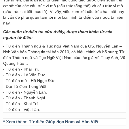
Tuy nhiên, bất luận loại từ điển nào cũng đều được biên soạn trên
cơ sở của các cấu trúc vĩ mô (cấu trúc tổng thể) và cấu trúc vi mô
(cấu trúc chi tiết mục từ). Vì vậy, việc xem xét cấu trúc hai mặt này
là vấn đề phải quan tâm tới mọi loại hình từ điển của nước ta hiện
nay.
Các cuốn từ điển tra cứu ở đây, được tham khảo từ các
nguồn từ điển:
- Từ điển Thành ngữ & Tục ngữ Việt Nam của GS. Nguyễn Lân –
Nxb Văn hóa Thông tin tái bản 2010, có hiệu chỉnh và bổ sung; Từ
điển Thành ngữ và Tục Ngữ Việt Nam của tác giả Vũ Thuý Anh, Vũ
Quang Hào…
- Từ điển - Khai Trí.
- Từ điển - Lê Văn Đức.
- Từ điển mở - Hồ Ngọc Đức.
- Đại Từ điển Tiếng Việt.
- Từ điển - Nguyễn Lân.
- Từ điển - Thanh Nghị.
- Từ điển - Khai Trí.
- Từ điển - Việt Tân.
* Xem thêm:
Từ điển Giúp đọc Nôm và Hán Việt