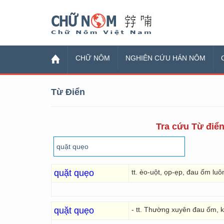
Chữ Nôm
CHỮ NÔM
NGHIÊN CỨU HÁN NÔM
Từ Điển
Tra cứu Từ điển
quặt quẹo
tt. èo-uột, ọp-ẹp, đau ốm luô
quặt quẹo
- tt. Thường xuyên đau ốm, 