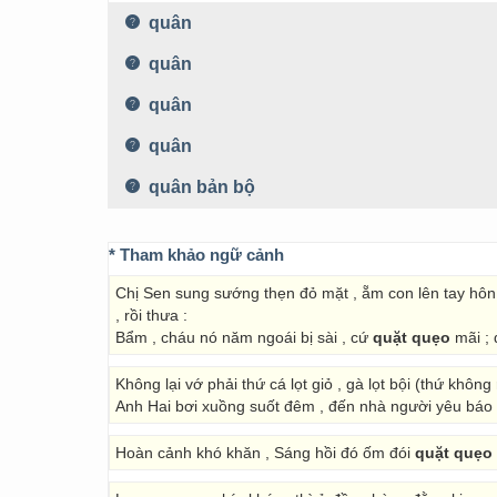
quân
quân
quân
quân
quân bản bộ
* Tham khảo ngữ cảnh
Chị Sen sung sướng thẹn đỏ mặt , ẵm con lên tay hôn h
, rồi thưa :
Bẩm , cháu nó năm ngoái bị sài , cứ
quặt quẹo
mãi ; 
Không lại vớ phải thứ cá lọt giỏ , gà lọt bội (thứ không 
Anh Hai bơi xuồng suốt đêm , đến nhà người yêu báo t
Hoàn cảnh khó khăn , Sáng hồi đó ốm đói
quặt quẹo