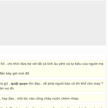
ít , chị nhìn đứa bé với tất cả tình âu yếm và tự kiêu của người mẹ
đến bây giờ mới đỡ.
ra gì) ,
quặt quẹo
ốm đau , về phải nguôi báo cô thì khổ cho mày ?
in vui đó.
, hay đau , mũi lúc nào cũng chảy nước chèm nhẹp.