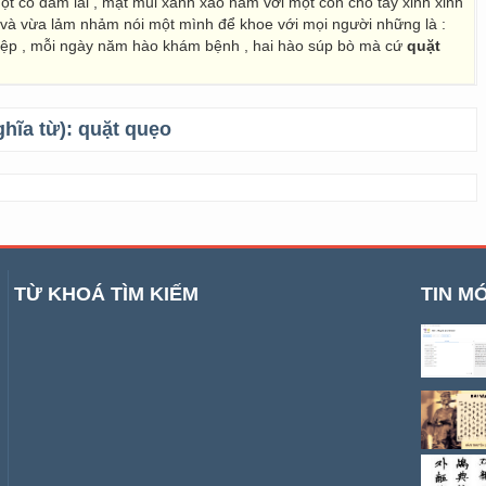
ột cô đầm lai , mặt mũi xanh xao nằm với một con chó tây xinh xinh
, và vừa lảm nhảm nói một mình để khoe với mọi người những là :
iệp , mỗi ngày năm hào khám bệnh , hai hào súp bò mà cứ
quặt
ghĩa từ):
quặt quẹo
TỪ KHOÁ TÌM KIẾM
TIN MỚ