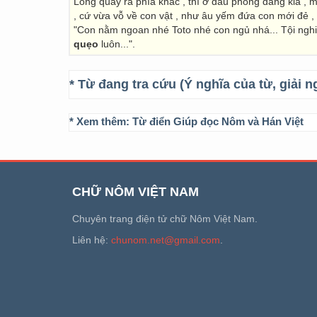
Long quay ra phía khác , thì ở đầu phòng đằng kia , m
, cứ vừa vỗ về con vật , như âu yếm đứa con mới đẻ 
"Con nằm ngoan nhé Toto nhé con ngủ nhá... Tội ngh
quẹo
luôn...".
* Từ đang tra cứu (Ý nghĩa của từ, giải n
* Xem thêm:
Từ điển Giúp đọc Nôm và Hán Việt
CHỮ NÔM VIỆT NAM
Chuyên trang điện tử chữ Nôm Việt Nam.
Liên hệ:
chunom.net@gmail.com
.