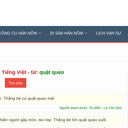
CÔNG CỤ HÁN NÔM
DI SẢN HÁN NÔM
LỊCH VẠN SỰ
 Tiếng Việt - từ:
quặt quẹo
n:
Thằng bé cứ quặt-quẹo mãi
.
Nguồn tham khảo: Từ điển - Lê Văn Đức
khiến người gầy mòn, teo tóp: Thằng bé ốm quặt quẹo suốt.