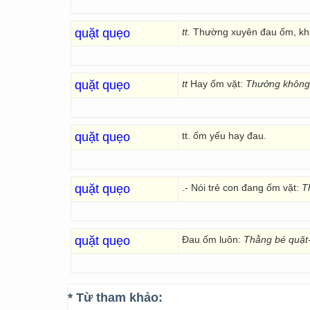
quặt quẹo
tt.
Thường xuyên đau ốm, khi
quặt quẹo
tt
Hay ốm vặt:
Thưởng không s
quặt quẹo
tt. ốm yếu hay đau.
quặt quẹo
.- Nói trẻ con đang ốm vặt:
T
quặt quẹo
Đau ốm luôn:
Thằng bé quặt-
* Từ tham khảo: