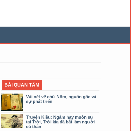
BÀI QUAN TÂM
Vài nét về chữ Nôm, nguồn gốc và
sự phát triển
Truyện Kiều: Ngẫm hay muôn sự
tại Trời, Trời kia đã bắt làm người
có thân