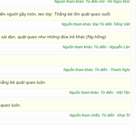
Nguồn tham khảo: Từ điển mở - Hồ Ngọc Đức
ến người gầy mòn, teo tóp:
Thằng bé ốm quặt quẹo suốt.
Nguồn tham khảo: Đại Từ điển Tiếng Việt
ài đẹn, quặt quẹo như những đứa trẻ khác (Ng-hồng).
Nguồn tham khảo: Từ điển - Nguyễn Lân
Nguồn tham khảo: Từ điển - Thanh Nghị
hằng bé quặt
quẹo luôn.
Nguồn tham khảo: Từ điển - Việt Tân
quẹo luôn.
Nguồn tham chiếu: Từ điển - Khai Trí