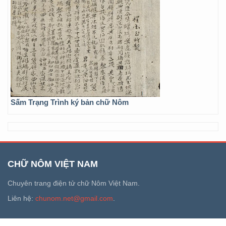
Sấm Trạng Trình ký bản chữ Nôm
CHỮ NÔM VIỆT NAM
Chuyên trang điện tử chữ Nôm Việt Nam.
Liên hệ:
chunom.net@gmail.com
.