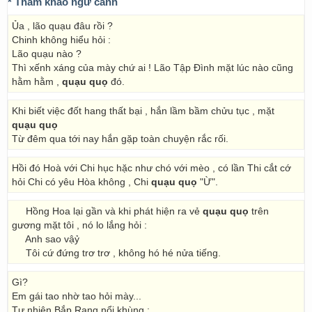
* Tham khảo ngữ cảnh
Ủa , lão quạu đâu rồi ?
Chinh không hiểu hỏi :
Lão quạu nào ?
Thì xếnh xáng của mày chứ ai ! Lão Tập Đình mặt lúc nào cũng
hằm hằm ,
quạu quọ
đó.
Khi biết việc đốt hang thất bại , hắn lầm bầm chửu tục , mặt
quạu quọ
Từ đêm qua tới nay hắn gặp toàn chuyện rắc rối.
Hồi đó Hoà với Chi hục hặc như chó với mèo , có lần Thi cắt cớ
hỏi Chi có yêu Hòa không , Chi
quạu quọ
"Ừ".
Hồng Hoa lại gần và khi phát hiện ra vẻ
quạu quọ
trên
gương mặt tôi , nó lo lắng hỏi :
Anh sao vậỷ
Tôi cứ đứng trơ trơ , không hó hé nửa tiếng.
Gì?
Em gái tao nhờ tao hỏi mày...
Tự nhiên Bắp Rang nổi khùng :