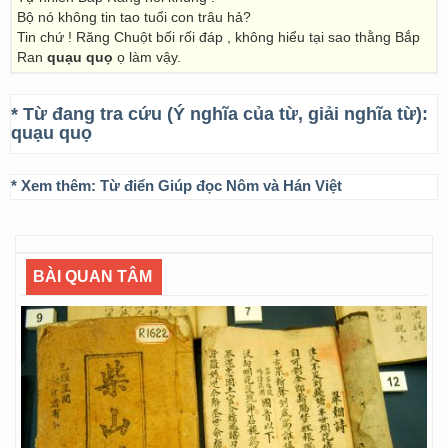
Bộ nó không tin tao tuổi con trâu hả?
Tin chứ ! Răng Chuột bối rối đáp , không hiểu tại sao thằng Bắp
Ran
quạu quọ
ọ làm vậy.
* Từ đang tra cứu (Ý nghĩa của từ, giải nghĩa từ):
quạu quọ
* Xem thêm:
Từ điển Giúp đọc Nôm và Hán Việt
BÀI QUAN TÂM