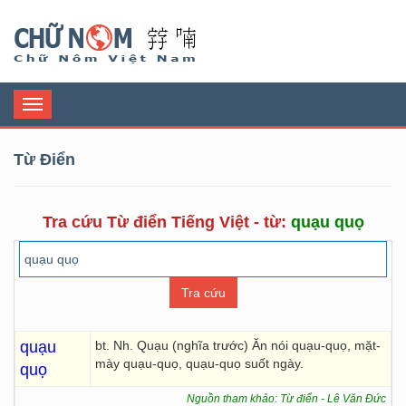
Chữ Nôm
Toggle
navigation
Từ Điển
Tra cứu Từ điển Tiếng Việt - từ:
quạu quọ
quạu
bt. Nh. Quạu (nghĩa trước) Ăn nói quạu-quọ, mặt-
mày quạu-quọ, quạu-quọ suốt ngày.
quọ
Nguồn tham khảo: Từ điển - Lê Văn Đức