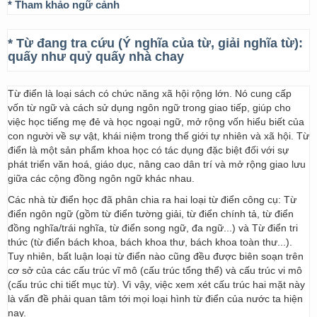
* Tham khảo ngữ cảnh
* Từ đang tra cứu (Ý nghĩa của từ, giải nghĩa từ):
quấy như quỷ quấy nhà chay
Từ điển là loại sách có chức năng xã hội rộng lớn. Nó cung cấp
vốn từ ngữ và cách sử dụng ngôn ngữ trong giao tiếp, giúp cho
việc học tiếng mẹ đẻ và học ngoại ngữ, mở rộng vốn hiểu biết của
con người về sự vật, khái niệm trong thế giới tự nhiên và xã hội. Từ
điển là một sản phẩm khoa học có tác dụng đặc biệt đối với sự
phát triển văn hoá, giáo dục, nâng cao dân trí và mở rộng giao lưu
giữa các cộng đồng ngôn ngữ khác nhau.
Các nhà từ điển học đã phân chia ra hai loại từ điển công cụ: Từ
điển ngôn ngữ (gồm từ điển tường giải, từ điển chính tả, từ điển
đồng nghĩa/trái nghĩa, từ điển song ngữ, đa ngữ...) và Từ điển tri
thức (từ điển bách khoa, bách khoa thư, bách khoa toàn thư...).
Tuy nhiên, bất luận loại từ điển nào cũng đều được biên soạn trên
cơ sở của các cấu trúc vĩ mô (cấu trúc tổng thể) và cấu trúc vi mô
(cấu trúc chi tiết mục từ). Vì vậy, việc xem xét cấu trúc hai mặt này
là vấn đề phải quan tâm tới mọi loại hình từ điển của nước ta hiện
nay.