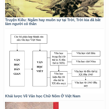
Truyện Kiều: Ngẫm hay muôn sự tại Trời, Trời kia đã bắt
làm người có thân
Khái lược Về Văn học Chữ Nôm Ở Việt Nam