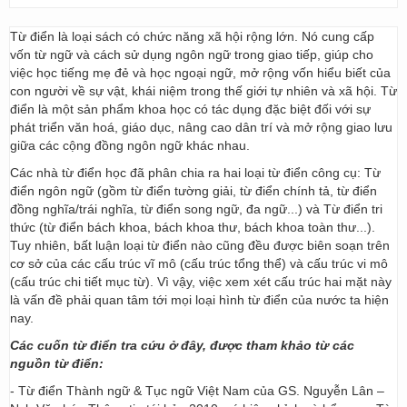
Từ điển là loại sách có chức năng xã hội rộng lớn. Nó cung cấp
vốn từ ngữ và cách sử dụng ngôn ngữ trong giao tiếp, giúp cho
việc học tiếng mẹ đẻ và học ngoại ngữ, mở rộng vốn hiểu biết của
con người về sự vật, khái niệm trong thế giới tự nhiên và xã hội. Từ
điển là một sản phẩm khoa học có tác dụng đặc biệt đối với sự
phát triển văn hoá, giáo dục, nâng cao dân trí và mở rộng giao lưu
giữa các cộng đồng ngôn ngữ khác nhau.
Các nhà từ điển học đã phân chia ra hai loại từ điển công cụ: Từ
điển ngôn ngữ (gồm từ điển tường giải, từ điển chính tả, từ điển
đồng nghĩa/trái nghĩa, từ điển song ngữ, đa ngữ...) và Từ điển tri
thức (từ điển bách khoa, bách khoa thư, bách khoa toàn thư...).
Tuy nhiên, bất luận loại từ điển nào cũng đều được biên soạn trên
cơ sở của các cấu trúc vĩ mô (cấu trúc tổng thể) và cấu trúc vi mô
(cấu trúc chi tiết mục từ). Vì vậy, việc xem xét cấu trúc hai mặt này
là vấn đề phải quan tâm tới mọi loại hình từ điển của nước ta hiện
nay.
Các cuốn từ điển tra cứu ở đây, được tham khảo từ các
nguồn từ điển:
- Từ điển Thành ngữ & Tục ngữ Việt Nam của GS. Nguyễn Lân –