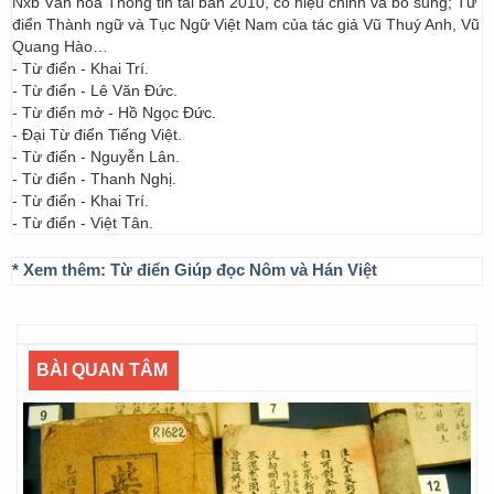
Nxb Văn hóa Thông tin tái bản 2010, có hiệu chỉnh và bổ sung; Từ
điển Thành ngữ và Tục Ngữ Việt Nam của tác giả Vũ Thuý Anh, Vũ
Quang Hào…
- Từ điển - Khai Trí.
- Từ điển - Lê Văn Đức.
- Từ điển mở - Hồ Ngọc Đức.
- Đại Từ điển Tiếng Việt.
- Từ điển - Nguyễn Lân.
- Từ điển - Thanh Nghị.
- Từ điển - Khai Trí.
- Từ điển - Việt Tân.
* Xem thêm:
Từ điển Giúp đọc Nôm và Hán Việt
BÀI QUAN TÂM