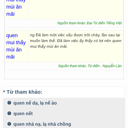
mùi ăn
mãi
Nguồn tham khảo: Đại Từ điển Tiếng Việt
quen
ng
Đã làm một việc xấu được trôi chảy, lần sau lại
muốn làm thế:
Đã làm việc ấy thấy có lợi nên quen
mui thấy
mui thấy mùi ăn mãi.
mùi ăn
mãi
Nguồn tham khảo: Từ điển - Nguyễn Lân
* Từ tham khảo:
quen nể dạ, lạ nể áo
quen nết
quen nhà nạ, lạ nhà chồng