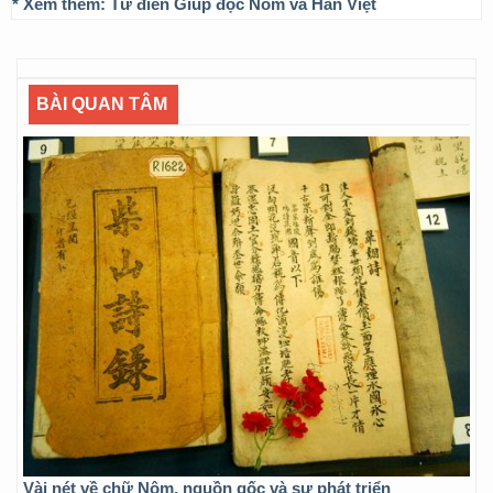
* Xem thêm:
Từ điển Giúp đọc Nôm và Hán Việt
BÀI QUAN TÂM
Vài nét về chữ Nôm, nguồn gốc và sự phát triển