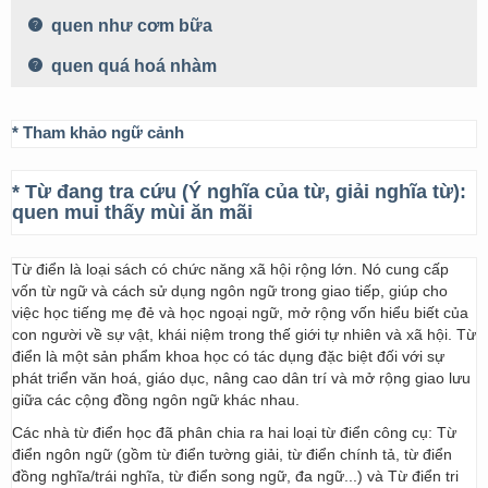
quen như cơm bữa
quen quá hoá nhàm
* Tham khảo ngữ cảnh
* Từ đang tra cứu (Ý nghĩa của từ, giải nghĩa từ):
quen mui thấy mùi ăn mãi
Từ điển là loại sách có chức năng xã hội rộng lớn. Nó cung cấp
vốn từ ngữ và cách sử dụng ngôn ngữ trong giao tiếp, giúp cho
việc học tiếng mẹ đẻ và học ngoại ngữ, mở rộng vốn hiểu biết của
con người về sự vật, khái niệm trong thế giới tự nhiên và xã hội. Từ
điển là một sản phẩm khoa học có tác dụng đặc biệt đối với sự
phát triển văn hoá, giáo dục, nâng cao dân trí và mở rộng giao lưu
giữa các cộng đồng ngôn ngữ khác nhau.
Các nhà từ điển học đã phân chia ra hai loại từ điển công cụ: Từ
điển ngôn ngữ (gồm từ điển tường giải, từ điển chính tả, từ điển
đồng nghĩa/trái nghĩa, từ điển song ngữ, đa ngữ...) và Từ điển tri