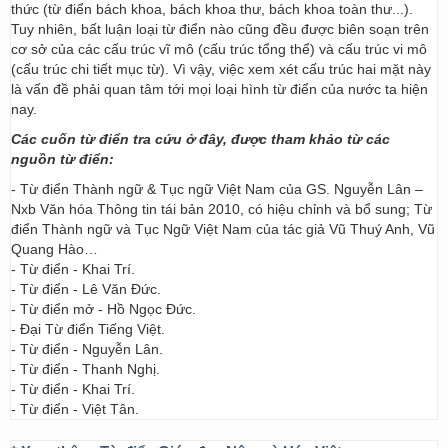
thức (từ điển bách khoa, bách khoa thư, bách khoa toàn thư...).
Tuy nhiên, bất luận loại từ điển nào cũng đều được biên soạn trên
cơ sở của các cấu trúc vĩ mô (cấu trúc tổng thể) và cấu trúc vi mô
(cấu trúc chi tiết mục từ). Vì vậy, việc xem xét cấu trúc hai mặt này
là vấn đề phải quan tâm tới mọi loại hình từ điển của nước ta hiện
nay.
Các cuốn từ điển tra cứu ở đây, được tham khảo từ các
nguồn từ điển:
- Từ điển Thành ngữ & Tục ngữ Việt Nam của GS. Nguyễn Lân –
Nxb Văn hóa Thông tin tái bản 2010, có hiệu chỉnh và bổ sung; Từ
điển Thành ngữ và Tục Ngữ Việt Nam của tác giả Vũ Thuý Anh, Vũ
Quang Hào…
- Từ điển - Khai Trí.
- Từ điển - Lê Văn Đức.
- Từ điển mở - Hồ Ngọc Đức.
- Đại Từ điển Tiếng Việt.
- Từ điển - Nguyễn Lân.
- Từ điển - Thanh Nghị.
- Từ điển - Khai Trí.
- Từ điển - Việt Tân.