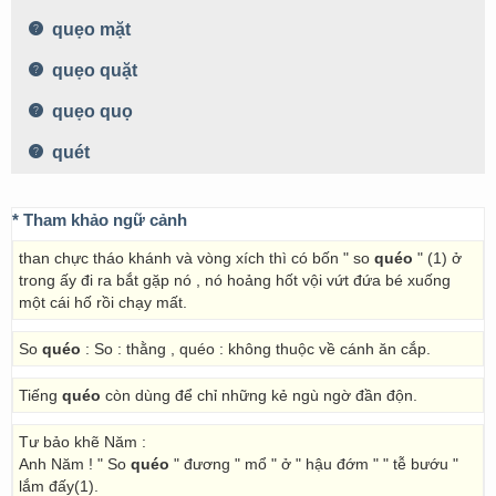
quẹo mặt
quẹo quặt
quẹo quọ
quét
* Tham khảo ngữ cảnh
than chực tháo khánh và vòng xích thì có bốn " so
quéo
" (1) ở
trong ấy đi ra bắt gặp nó , nó hoảng hốt vội vứt đứa bé xuống
một cái hố rồi chạy mất.
So
quéo
: So : thằng , quéo : không thuộc về cánh ăn cắp.
Tiếng
quéo
còn dùng để chỉ những kẻ ngù ngờ đần độn.
Tư bảo khẽ Năm :
Anh Năm ! " So
quéo
" đương " mổ " ở " hậu đớm " " tễ bướu "
lắm đấy(1).