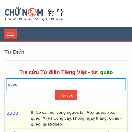
Chữ Nôm
Toggle
navigation
Từ Điển
Tra cứu Từ điển Tiếng Việt - từ:
quéo
quéo
tt. Có cái mũi cong ngược lại:
Rựa quéo, xoài
quéo
. // (R) Cong vạy, không ngay thẳng:
Quắn-
quéo, quắt-quéo.