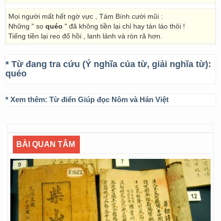
Mọi người mất hết ngờ vực , Tám Bính cười mũi :
Những " so
quéo
" đã không tiền lại chỉ hay tán láo thôi !
Tiếng tiền lại reo đổ hồi , lanh lảnh và ròn rã hơn.
* Từ đang tra cứu (Ý nghĩa của từ, giải nghĩa từ):
quéo
* Xem thêm:
Từ điển Giúp đọc Nôm và Hán Việt
BÀI QUAN TÂM