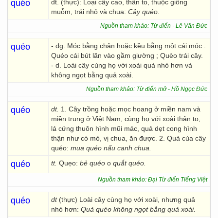
quéo
dt. (thực): Loại cây cao, thân to, thuộc giống
muỗm, trái nhỏ và chua:
Cây quéo.
Nguồn tham khảo: Từ điển - Lê Văn Đức
quéo
- đg. Móc bằng chân hoặc kều bằng một cái móc :
Quéo cái bút lăn vào gầm giường ; Quèo trái cây.
- d. Loài cây cùng họ với xoài quả nhỏ hơn và
không ngọt bằng quả xoài.
Nguồn tham khảo: Từ điển mở - Hồ Ngọc Đức
quéo
dt.
1. Cây trồng hoặc mọc hoang ở miền nam và
miền trung ở Việt Nam, cùng họ với xoài thân to,
lá cứng thuôn hình mũi mác, quả dẹt cong hình
thận như có mỏ, vị chua, ăn được. 2. Quả của cây
quéo:
mua quéo nấu canh chua.
quéo
tt.
Quẹo:
bẻ quéo
o
quắt quéo.
Nguồn tham khảo: Đại Từ điển Tiếng Việt
quéo
dt
(thực) Loài cây cùng họ với xoài, nhưng quả
nhỏ hơn:
Quả quéo không ngọt bằng quả xoài.