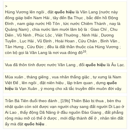
>
Hùng Vương lên ngôi , đặt
quốc hiệu
là Văn Lang (nước này
đông giáp biển Nam Hải , tây đến Ba Thục , bắc đến hồ Động
Đình , nam giáp nước Hồ Tôn , tức nước Chiêm Thành , nay là
Quảng Nam) , chia nước làm mười lăm bộ là : Giao Chỉ , Chu
Diên , Vũ Ninh , Phúc Lộc , Việt Thường , Ninh Hải , Dương
Tuyền , Lục Hải , Vũ Định , Hoài Hoan , Cửu Chân , Bình Văn ,
Tân Hưng , Cửu Đức ; đều là đất thần thuộc của Hùng Vương ;
16
còn bộ gọi là Văn Lang là nơi vua đóng đô
.
Vua đã thôn tính được nước Văn Lang , đổi
quốc hiệu
là Âu Lạc.
Mùa xuân , tháng giêng , vua nhân thắng giặc , tự xưng là Nam
Việt Đế , lên ngôi , đặt niên hiệu , lập trăm quan , dựng
quốc
hiệu
là Vạn Xuân , ý mong cho xã tắc truyền đến muôn đời vậy.
Trần Bá Tiên đuổi theo đánh , [19b] Thiên Bảo bị thua , bèn thu
nhặt quân còn sót được vạn người chạy sang đất người Di Lạo ở
Ai Lao , thấy động Dã Năng ở đầu nguôn Đào Giang , đất phẳng
rộng màu mỡ có thể ở được , mới đắp thành để ở , nhân tên đất
ấy mà đặt
quốc hiệu
.