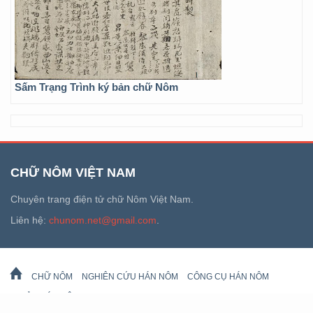
Sấm Trạng Trình ký bản chữ Nôm
CHỮ NÔM VIỆT NAM
Chuyên trang điện tử chữ Nôm Việt Nam.
Liên hệ:
chunom.net@gmail.com
.
CHỮ NÔM
NGHIÊN CỨU HÁN NÔM
CÔNG CỤ HÁN NÔM
DI SẢN HÁN NÔM
LỊCH VẠN SỰ