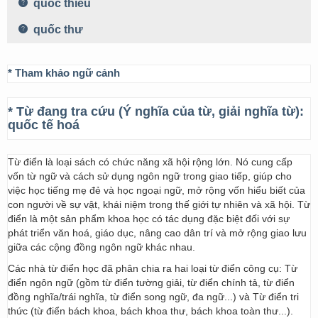
quốc thiều
quốc thư
* Tham khảo ngữ cảnh
* Từ đang tra cứu (Ý nghĩa của từ, giải nghĩa từ):
quốc tế hoá
Từ điển là loại sách có chức năng xã hội rộng lớn. Nó cung cấp
vốn từ ngữ và cách sử dụng ngôn ngữ trong giao tiếp, giúp cho
việc học tiếng mẹ đẻ và học ngoại ngữ, mở rộng vốn hiểu biết của
con người về sự vật, khái niệm trong thế giới tự nhiên và xã hội. Từ
điển là một sản phẩm khoa học có tác dụng đặc biệt đối với sự
phát triển văn hoá, giáo dục, nâng cao dân trí và mở rộng giao lưu
giữa các cộng đồng ngôn ngữ khác nhau.
Các nhà từ điển học đã phân chia ra hai loại từ điển công cụ: Từ
điển ngôn ngữ (gồm từ điển tường giải, từ điển chính tả, từ điển
đồng nghĩa/trái nghĩa, từ điển song ngữ, đa ngữ...) và Từ điển tri
thức (từ điển bách khoa, bách khoa thư, bách khoa toàn thư...).