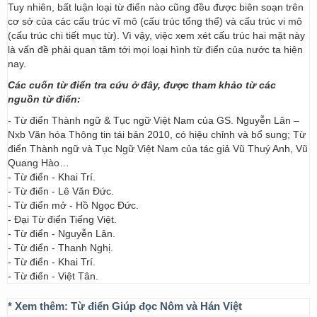
Tuy nhiên, bất luận loại từ điển nào cũng đều được biên soạn trên
cơ sở của các cấu trúc vĩ mô (cấu trúc tổng thể) và cấu trúc vi mô
(cấu trúc chi tiết mục từ). Vì vậy, việc xem xét cấu trúc hai mặt này
là vấn đề phải quan tâm tới mọi loại hình từ điển của nước ta hiện
nay.
Các cuốn từ điển tra cứu ở đây, được tham khảo từ các
nguồn từ điển:
- Từ điển Thành ngữ & Tục ngữ Việt Nam của GS. Nguyễn Lân –
Nxb Văn hóa Thông tin tái bản 2010, có hiệu chỉnh và bổ sung; Từ
điển Thành ngữ và Tục Ngữ Việt Nam của tác giả Vũ Thuý Anh, Vũ
Quang Hào…
- Từ điển - Khai Trí.
- Từ điển - Lê Văn Đức.
- Từ điển mở - Hồ Ngọc Đức.
- Đại Từ điển Tiếng Việt.
- Từ điển - Nguyễn Lân.
- Từ điển - Thanh Nghị.
- Từ điển - Khai Trí.
- Từ điển - Việt Tân.
* Xem thêm:
Từ điển Giúp đọc Nôm và Hán Việt