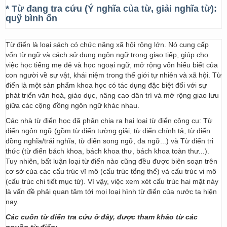
* Từ đang tra cứu (Ý nghĩa của từ, giải nghĩa từ):
quỹ bình ổn
Từ điển là loại sách có chức năng xã hội rộng lớn. Nó cung cấp
vốn từ ngữ và cách sử dụng ngôn ngữ trong giao tiếp, giúp cho
việc học tiếng mẹ đẻ và học ngoại ngữ, mở rộng vốn hiểu biết của
con người về sự vật, khái niệm trong thế giới tự nhiên và xã hội. Từ
điển là một sản phẩm khoa học có tác dụng đặc biệt đối với sự
phát triển văn hoá, giáo dục, nâng cao dân trí và mở rộng giao lưu
giữa các cộng đồng ngôn ngữ khác nhau.
Các nhà từ điển học đã phân chia ra hai loại từ điển công cụ: Từ
điển ngôn ngữ (gồm từ điển tường giải, từ điển chính tả, từ điển
đồng nghĩa/trái nghĩa, từ điển song ngữ, đa ngữ...) và Từ điển tri
thức (từ điển bách khoa, bách khoa thư, bách khoa toàn thư...).
Tuy nhiên, bất luận loại từ điển nào cũng đều được biên soạn trên
cơ sở của các cấu trúc vĩ mô (cấu trúc tổng thể) và cấu trúc vi mô
(cấu trúc chi tiết mục từ). Vì vậy, việc xem xét cấu trúc hai mặt này
là vấn đề phải quan tâm tới mọi loại hình từ điển của nước ta hiện
nay.
Các cuốn từ điển tra cứu ở đây, được tham khảo từ các