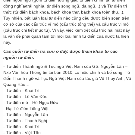
điển ngôn ngữ (gồm từ điển tường giải, từ điển chính tả, từ điển
đồng nghĩa/trái nghĩa, từ điển song ngữ, đa ngữ...) và Từ điển tri
thức (từ điển bách khoa, bách khoa thư, bách khoa toàn thư...).
Tuy nhiên, bất luận loại từ điển nào cũng đều được biên soạn trên
cơ sở của các cấu trúc vĩ mô (cấu trúc tổng thể) và cấu trúc vi mô
(cấu trúc chi tiết mục từ). Vì vậy, việc xem xét cấu trúc hai mặt này
là vấn đề phải quan tâm tới mọi loại hình từ điển của nước ta hiện
nay.
Các cuốn từ điển tra cứu ở đây, được tham khảo từ các
nguồn từ điển:
- Từ điển Thành ngữ & Tục ngữ Việt Nam của GS. Nguyễn Lân –
Nxb Văn hóa Thông tin tái bản 2010, có hiệu chỉnh và bổ sung; Từ
điển Thành ngữ và Tục Ngữ Việt Nam của tác giả Vũ Thuý Anh, Vũ
Quang Hào…
- Từ điển - Khai Trí.
- Từ điển - Lê Văn Đức.
- Từ điển mở - Hồ Ngọc Đức.
- Đại Từ điển Tiếng Việt.
- Từ điển - Nguyễn Lân.
- Từ điển - Thanh Nghị.
- Từ điển - Khai Trí.
- Từ điển - Việt Tân.