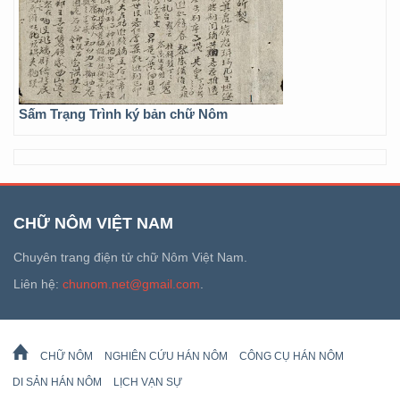
Sấm Trạng Trình ký bản chữ Nôm
CHỮ NÔM VIỆT NAM
Chuyên trang điện tử chữ Nôm Việt Nam.
Liên hệ:
chunom.net@gmail.com
.
CHỮ NÔM
NGHIÊN CỨU HÁN NÔM
CÔNG CỤ HÁN NÔM
DI SẢN HÁN NÔM
LỊCH VẠN SỰ