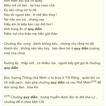
Anh ham xóc đĩa cò quay
Máu mê cờ bạc , lại hay rượu chè
Eo sèo công nợ tứ bề
Kẻo lôi người kéo , ê chề lắm thay !
Nợ nần em trả , chàng vay
Kiếp em là kiếp kéo cày đứt hơi !
Anh hùng ẩn sĩ
quy điền
Kiếm nơi cha thảo mẹ hiền gửi thân.
Chuông đúc xong , đánh không kêu , nhưng cho rằng nó đã
thành khí , không nên tiêu hủy , bèn đem bỏ ở
quy điền
(ruộng
rùa) của chùa.
Ruộng ấy , thấp ướt , có nhiều rùa , người bấy giờ gọi là chuông
quy điền
.
Bọn Vương Thông nhà Minh vì bị thua ở Tốt Động , quân khí cơ
1479
hồ mất sạch , bèn phá chuông
quy điền
và vạc Phổ Minh
để
làm súng đạn , hỏa khí.
1479
Chuông
quy điền
: tương truyền được đúc từ đời nhà Lý ,
chuông để ở chùa Một Cột.