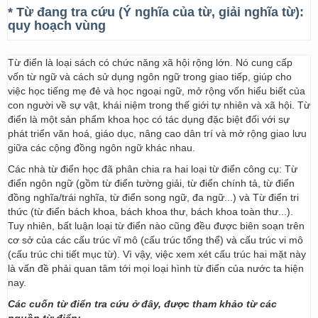
* Từ đang tra cứu (Ý nghĩa của từ, giải nghĩa từ):
quy hoạch vùng
Từ điển là loại sách có chức năng xã hội rộng lớn. Nó cung cấp
vốn từ ngữ và cách sử dụng ngôn ngữ trong giao tiếp, giúp cho
việc học tiếng mẹ đẻ và học ngoại ngữ, mở rộng vốn hiểu biết của
con người về sự vật, khái niệm trong thế giới tự nhiên và xã hội. Từ
điển là một sản phẩm khoa học có tác dụng đặc biệt đối với sự
phát triển văn hoá, giáo dục, nâng cao dân trí và mở rộng giao lưu
giữa các cộng đồng ngôn ngữ khác nhau.
Các nhà từ điển học đã phân chia ra hai loại từ điển công cụ: Từ
điển ngôn ngữ (gồm từ điển tường giải, từ điển chính tả, từ điển
đồng nghĩa/trái nghĩa, từ điển song ngữ, đa ngữ...) và Từ điển tri
thức (từ điển bách khoa, bách khoa thư, bách khoa toàn thư...).
Tuy nhiên, bất luận loại từ điển nào cũng đều được biên soạn trên
cơ sở của các cấu trúc vĩ mô (cấu trúc tổng thể) và cấu trúc vi mô
(cấu trúc chi tiết mục từ). Vì vậy, việc xem xét cấu trúc hai mặt này
là vấn đề phải quan tâm tới mọi loại hình từ điển của nước ta hiện
nay.
Các cuốn từ điển tra cứu ở đây, được tham khảo từ các