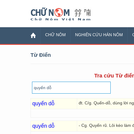
Chữ Nôm
CHỮ NÔM
NGHIÊN CỨU HÁN NÔM
Từ Điển
Tra cứu Từ điển
quyến dỗ
đt. C/g. Quến-dỗ, dùng lời n
quyến dỗ
- Cg. Quyến rũ. Lôi kéo làm đ