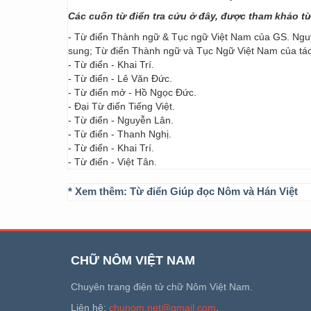
Các cuốn từ điển tra cứu ở đây, được tham khảo t
- Từ điển Thành ngữ & Tục ngữ Việt Nam của GS. Nguy
sung; Từ điển Thành ngữ và Tục Ngữ Việt Nam của t
- Từ điển - Khai Trí.
- Từ điển - Lê Văn Đức.
- Từ điển mở - Hồ Ngọc Đức.
- Đại Từ điển Tiếng Việt.
- Từ điển - Nguyễn Lân.
- Từ điển - Thanh Nghị.
- Từ điển - Khai Trí.
- Từ điển - Việt Tân.
* Xem thêm:
Từ điển Giúp đọc Nôm và Hán Việt
CHỮ NÔM VIỆT NAM
Chuyên trang điện tử chữ Nôm Việt Nam.
Liên hệ:
chunom.net@gmail.com
.