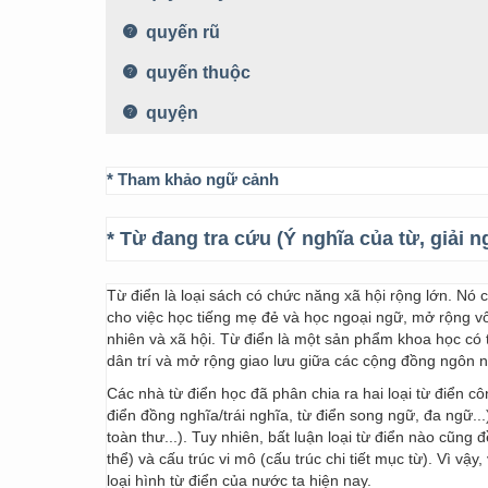
quyến rũ
quyến thuộc
quyện
* Tham khảo ngữ cảnh
* Từ đang tra cứu (Ý nghĩa của từ, giải n
Từ điển là loại sách có chức năng xã hội rộng lớn. Nó
cho việc học tiếng mẹ đẻ và học ngoại ngữ, mở rộng vốn
nhiên và xã hội. Từ điển là một sản phẩm khoa học có t
dân trí và mở rộng giao lưu giữa các cộng đồng ngôn 
Các nhà từ điển học đã phân chia ra hai loại từ điển cô
điển đồng nghĩa/trái nghĩa, từ điển song ngữ, đa ngữ...
toàn thư...). Tuy nhiên, bất luận loại từ điển nào cũng
thể) và cấu trúc vi mô (cấu trúc chi tiết mục từ). Vì vậ
loại hình từ điển của nước ta hiện nay.