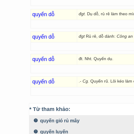
quyến dỗ
đgt.
Dụ dỗ, rủ rê làm theo mì
quyến dỗ
đgt
Rủ rê, dỗ dành:
Công an đ
quyến dỗ
đt. Nht. Quyến dụ.
quyến dỗ
.-
Cg.
Quyến rũ. Lôi kéo làm 
* Từ tham khảo:
quyến gió rủ mây
quyến luyến