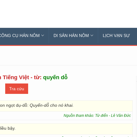
CÔNG CỤ HÁN NÔM
DI SẢN HÁN NÔM
LỊCH VẠN SỰ
 Tiếng Việt - từ:
quyến dỗ
gon ngọt dụ-dỗ:
Quyến-dỗ cho nó khai.
Nguồn tham khảo: Từ điển - Lê Văn Đức
iều bậy.