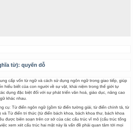
ghĩa từ):
quyến dỗ
 cung cấp vốn từ ngữ và cách sử dụng ngôn ngữ trong giao tiếp, giúp
 hiểu biết của con người về sự vật, khái niệm trong thế giới tự
ác dụng đặc biệt đối với sự phát triển văn hoá, giáo dục, nâng cao
ngữ khác nhau.
ng cụ: Từ điển ngôn ngữ (gồm từ điển tường giải, từ điển chính tả, từ
) và Từ điển tri thức (từ điển bách khoa, bách khoa thư, bách khoa
 đều được biên soạn trên cơ sở của các cấu trúc vĩ mô (cấu trúc tổng
y, việc xem xét cấu trúc hai mặt này là vấn đề phải quan tâm tới mọi