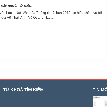
ừ các nguồn từ điển:
ễn Lân – Nxb Văn hóa Thông tin tái bản 2010, có hiệu chỉnh và bổ
ác giả Vũ Thuý Anh, Vũ Quang Hào…
TỪ KHOÁ TÌM KIẾM
TIN MỚ