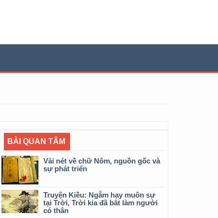
BÀI QUAN TÂM
Vài nét về chữ Nôm, nguồn gốc và
sự phát triển
Truyện Kiều: Ngẫm hay muôn sự
tại Trời, Trời kia đã bắt làm người
có thân