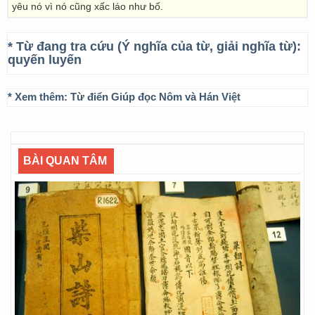
yêu nó vì nó cũng xấc láo như bố.
* Từ đang tra cứu (Ý nghĩa của từ, giải nghĩa từ):
quyến luyến
* Xem thêm:
Từ điển Giúp đọc Nôm và Hán Việt
BÀI QUAN TÂM