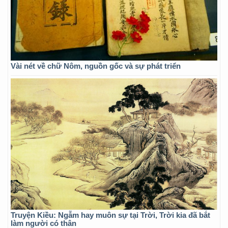
Vài nét về chữ Nôm, nguồn gốc và sự phát triển
Truyện Kiều: Ngẫm hay muôn sự tại Trời, Trời kia đã bắt
làm người có thân