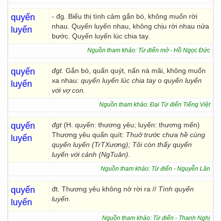
quyến
- đg. Biểu thị tình cảm gắn bó, không muốn rời
nhau. Quyến luyến nhau, không chịu rời nhau nửa
luyến
bước. Quyến luyến lúc chia tay.
Nguồn tham khảo: Từ điển mở - Hồ Ngọc Đức
quyến
đgt.
Gắn bó, quấn quýt, nấn ná mãi, không muốn
xa nhau:
quyến luyến lúc chia tay
o
quyến luyến
luyến
với vợ con.
Nguồn tham khảo: Đại Từ điển Tiếng Việt
quyến
đgt
(H. quyến: thương yêu; luyến: thương mến)
Thương yêu quấn quít:
Thuở trước chưa hề cùng
luyến
quyến luyến (TrTXương); Tôi còn thấy quyến
luyến với cảnh (NgTuân).
Nguồn tham khảo: Từ điển - Nguyễn Lân
quyến
đt. Thương yêu không nở rời ra //
Tình quyến
luyến.
luyến
Nguồn tham khảo: Từ điển - Thanh Nghị