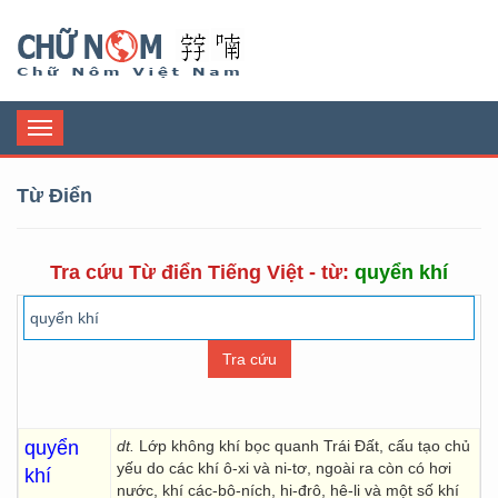
Chữ Nôm
Toggle
navigation
Từ Điển
Tra cứu Từ điển Tiếng Việt - từ:
quyển khí
quyển
dt.
Lớp không khí bọc quanh Trái Đất, cấu tạo chủ
yếu do các khí ô-xi và ni-tơ, ngoài ra còn có hơi
khí
nước, khí các-bô-ních, hi-đrô, hê-li và một số khí