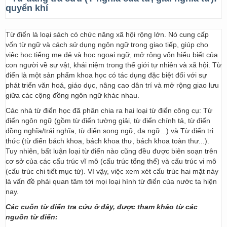
quyển khí
Từ điển là loại sách có chức năng xã hội rộng lớn. Nó cung cấp
vốn từ ngữ và cách sử dụng ngôn ngữ trong giao tiếp, giúp cho
việc học tiếng mẹ đẻ và học ngoại ngữ, mở rộng vốn hiểu biết của
con người về sự vật, khái niệm trong thế giới tự nhiên và xã hội. Từ
điển là một sản phẩm khoa học có tác dụng đặc biệt đối với sự
phát triển văn hoá, giáo dục, nâng cao dân trí và mở rộng giao lưu
giữa các cộng đồng ngôn ngữ khác nhau.
Các nhà từ điển học đã phân chia ra hai loại từ điển công cụ: Từ
điển ngôn ngữ (gồm từ điển tường giải, từ điển chính tả, từ điển
đồng nghĩa/trái nghĩa, từ điển song ngữ, đa ngữ...) và Từ điển tri
thức (từ điển bách khoa, bách khoa thư, bách khoa toàn thư...).
Tuy nhiên, bất luận loại từ điển nào cũng đều được biên soạn trên
cơ sở của các cấu trúc vĩ mô (cấu trúc tổng thể) và cấu trúc vi mô
(cấu trúc chi tiết mục từ). Vì vậy, việc xem xét cấu trúc hai mặt này
là vấn đề phải quan tâm tới mọi loại hình từ điển của nước ta hiện
nay.
Các cuốn từ điển tra cứu ở đây, được tham khảo từ các
nguồn từ điển: