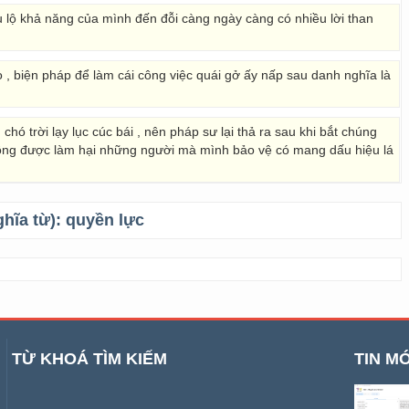
u lộ khả năng của mình đến đỗi càng ngày càng có nhiều lời than
o , biện pháp để làm cái công việc quái gở ấy nấp sau danh nghĩa là
ó trời lạy lục cúc bái , nên pháp sư lại thả ra sau khi bắt chúng
ông được làm hại những người mà mình bảo vệ có mang dấu hiệu lá
ghĩa từ):
quyền lực
TỪ KHOÁ TÌM KIẾM
TIN MỚ