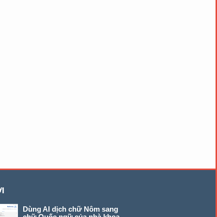
I
Dùng AI dịch chữ Nôm sang
chữ Quốc ngữ của nhà khoa