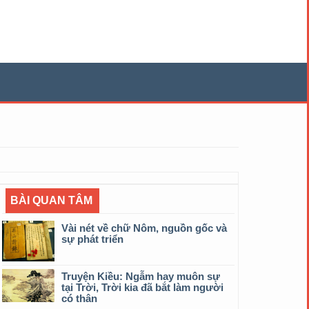
BÀI QUAN TÂM
Vài nét về chữ Nôm, nguồn gốc và
sự phát triển
Truyện Kiều: Ngẫm hay muôn sự
tại Trời, Trời kia đã bắt làm người
có thân