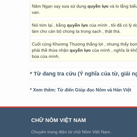
Năm Ngạn say sưa sử dụng
quyền lực
và lo lắng biể
van.
Nói tóm lại , bằng
quyền lực
của mình , tôi đã có lý d
làm cho cán bộ chúng ta trong sạch , thật thà.
Cuối cùng Khương Thượng thắng lợi , nhưng thấy bọn ch
phải thề thừa nhận
quyền lực
của mình , nghĩa là kh
bùa của mình.
* Từ đang tra cứu (Ý nghĩa của từ, giải n
* Xem thêm:
Từ điển Giúp đọc Nôm và Hán Việt
CHỮ NÔM VIỆT NAM
Chuyên trang điện tử chữ Nôm Việt Nam.