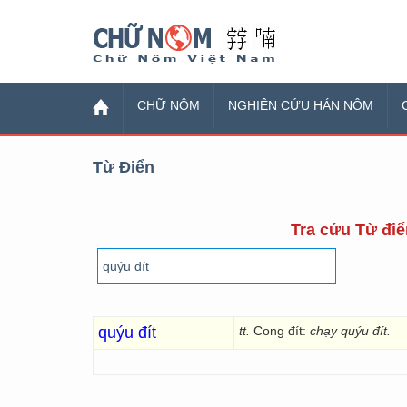
Chữ Nôm
CHỮ NÔM
NGHIÊN CỨU HÁN NÔM
Từ Điển
Tra cứu Từ điể
quýu đít
tt.
Cong đít:
chạy quýu đít.