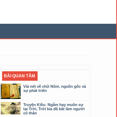
BÀI QUAN TÂM
Vài nét về chữ Nôm, nguồn gốc và
sự phát triển
Truyện Kiều: Ngẫm hay muôn sự
tại Trời, Trời kia đã bắt làm người
có thân