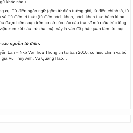
ngữ khác nhau.
ng cụ: Từ điển ngôn ngữ (gồm từ điển tường giải, từ điển chính tả, từ
) và Từ điển tri thức (từ điển bách khoa, bách khoa thư, bách khoa
 đều được biên soạn trên cơ sở của các cấu trúc vĩ mô (cấu trúc tổng
y, việc xem xét cấu trúc hai mặt này là vấn đề phải quan tâm tới mọi
ừ các nguồn từ điển:
ễn Lân – Nxb Văn hóa Thông tin tái bản 2010, có hiệu chỉnh và bổ
ác giả Vũ Thuý Anh, Vũ Quang Hào…