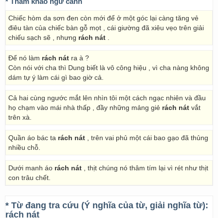
* Tham khảo ngữ cảnh
Chiếc hòm da sơn đen còn mới để ở một góc lại càng tăng vẻ
điêu tàn của chiếc bàn gỗ mọt , cái giường đã xiêu vẹo trên giải
chiếu sạch sẽ , nhưng
rách nát
.
Để nó làm
rách nát
ra à ?
Còn nói với cha thì Dung biết là vô công hiệu , vì cha nàng không
dám tự ý làm cái gì bao giờ cả.
Cả hai cùng ngước mắt lên nhìn tôi một cách ngạc nhiên và đầu
họ chạm vào mái nhà thấp , đầy những mảng giẻ
rách nát
vắt
trên xà.
Quần áo bác ta
rách nát
, trên vai phủ một cái bao gạo đã thủng
nhiều chỗ.
Dưới manh áo
rách nát
, thịt chúng nó thâm tím lại vì rét như thịt
con trâu chết.
* Từ đang tra cứu (Ý nghĩa của từ, giải nghĩa từ):
rách nát