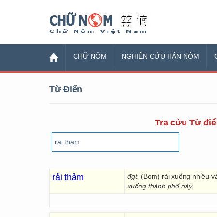
Chữ Nôm
CHỮ NÔM
NGHIÊN CỨU HÁN NÔM
Từ Điển
Tra cứu Từ điể
rải thảm
đgt.
(Bom) rải xuống nhiều và
xuống thành phố này
.