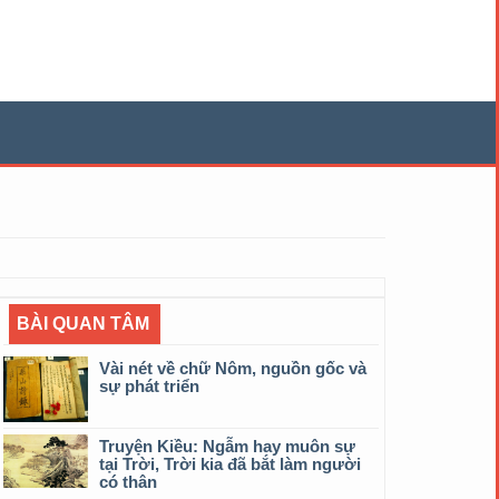
BÀI QUAN TÂM
Vài nét về chữ Nôm, nguồn gốc và
sự phát triển
Truyện Kiều: Ngẫm hay muôn sự
tại Trời, Trời kia đã bắt làm người
có thân