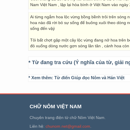
Nam Việt Nam , lập lại hòa bình ở Việt Nam vào ngày 
Ai từng ngắm hoa lộc vừng bồng bềnh trôi trên sóng n
hoa nào đã rời bỏ sự sống để buông xuôi theo dòng 
sống đến vậỷ
Tôi bất chợt gặp một cây lộc vừng đang nở hoa trên bờ
đỏ xuống dòng nước gợn sóng lăn tăn , cánh hoa còn 
* Từ đang tra cứu (Ý nghĩa của từ, giải n
* Xem thêm:
Từ điển Giúp đọc Nôm và Hán Việt
CHỮ NÔM VIỆT NAM
Chuyên trang điện tử chữ Nôm Việt Nam.
Liên hệ:
chunom.net@gmail.com
.