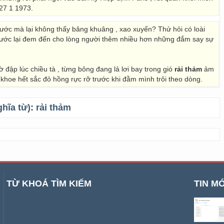
27 1 1973.
ước mà lại không thấy bâng khuâng , xao xuyến? Thử hỏi có loài
nước lại đem đến cho lòng người thêm nhiều hơn những đắm say sự
 đập lúc chiều tà , từng bông đang lả lơi bay trong gió
rải thảm
ảm
khoe hết sắc đỏ hồng rực rỡ trước khi đằm mình trôi theo dòng.
ghĩa từ):
rải thảm
TỪ KHOÁ TÌM KIẾM
TIN MỚ