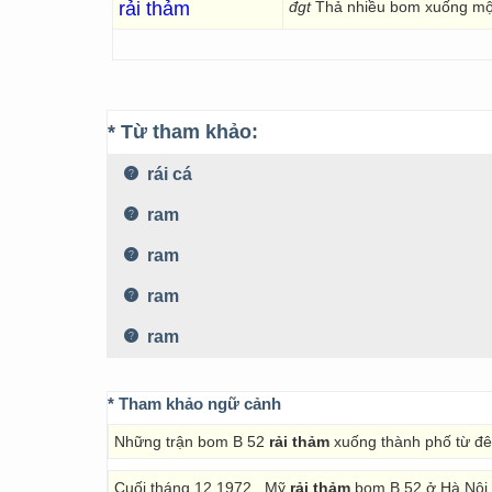
rải thảm
đgt
Thả nhiều bom xuống một
* Từ tham khảo:
rái cá
ram
ram
ram
ram
* Tham khảo ngữ cảnh
Những trận bom B 52
rải thảm
xuống thành phố từ đê
Cuối tháng 12 1972 , Mỹ
rải thảm
bom B 52 ở Hà Nội n