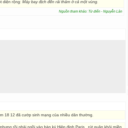
 diện rộng:
Máy bay địch đến rải thảm ở cả một vùng.
Nguồn tham khảo: Từ điển - Nguyễn Lân
m 18 12 đã cướp sinh mạng của nhiều dân thường.
hưng rồi phải ngồi vào bàn ký Hiệp định Paris , rút quân khỏi miền