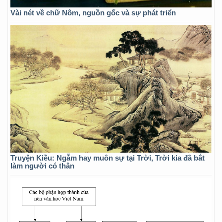
Vài nét về chữ Nôm, nguồn gốc và sự phát triển
Truyện Kiều: Ngẫm hay muôn sự tại Trời, Trời kia đã bắt
làm người có thân