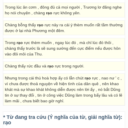
Trong lúc ăn cơm , đông đủ cả mọi người , Trương lơ đãng nghe
họ nói chuyện , chàng
rạo
rực không yên.
Chàng bỗng thấy
rạo
rực nảy ra cái ý thèm muốn rất tầm thường
được ở lại nhà Phương một đêm.
Trong
rạo
rực thèm muốn , ngay lúc đó , mà chỉ lúc đó thôi ,
chàng thấy trước là sẽ sung sướng đến cực điểm nếu được hôn
vào đôi môi của Thu.
Chàng thấy rức đầu và
rạo
rực trong người.
Nhưng trong cái thú hoà hợp ấy có lẫn chút
rạo
rực , nao nư ' c ,
vì chưa được thoả nguyện về hiện tình của dân quê , nên khao
khát mà sự khao khát không diễn được nên lời ấy , nó bắt Dũng
tin ở sự thay đổi , tin ở công việc Dũng làm trong bấy lâu và có lẽ
làm mãi , chưa biết bao giờ nghỉ.
* Từ đang tra cứu (Ý nghĩa của từ, giải nghĩa từ):
rạo