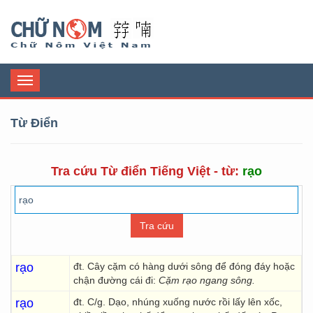
Chữ Nôm
Toggle
navigation
Từ Điển
Tra cứu Từ điển Tiếng Việt - từ:
rạo
rạo
đt. Cây cặm có hàng dưới sông để đóng đáy hoặc
chận đường cái đi:
Cặm rạo ngang sông.
rạo
đt. C/g. Dạo, nhúng xuống nước rồi lấy lên xốc,