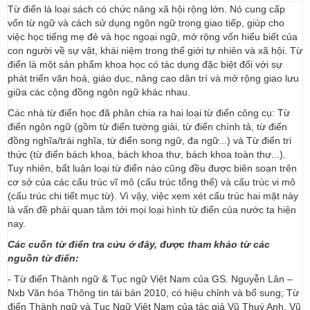
Từ điển là loại sách có chức năng xã hội rộng lớn. Nó cung cấp
vốn từ ngữ và cách sử dụng ngôn ngữ trong giao tiếp, giúp cho
việc học tiếng mẹ đẻ và học ngoại ngữ, mở rộng vốn hiểu biết của
con người về sự vật, khái niệm trong thế giới tự nhiên và xã hội. Từ
điển là một sản phẩm khoa học có tác dụng đặc biệt đối với sự
phát triển văn hoá, giáo dục, nâng cao dân trí và mở rộng giao lưu
giữa các cộng đồng ngôn ngữ khác nhau.
Các nhà từ điển học đã phân chia ra hai loại từ điển công cụ: Từ
điển ngôn ngữ (gồm từ điển tường giải, từ điển chính tả, từ điển
đồng nghĩa/trái nghĩa, từ điển song ngữ, đa ngữ...) và Từ điển tri
thức (từ điển bách khoa, bách khoa thư, bách khoa toàn thư...).
Tuy nhiên, bất luận loại từ điển nào cũng đều được biên soạn trên
cơ sở của các cấu trúc vĩ mô (cấu trúc tổng thể) và cấu trúc vi mô
(cấu trúc chi tiết mục từ). Vì vậy, việc xem xét cấu trúc hai mặt này
là vấn đề phải quan tâm tới mọi loại hình từ điển của nước ta hiện
nay.
Các cuốn từ điển tra cứu ở đây, được tham khảo từ các
nguồn từ điển:
- Từ điển Thành ngữ & Tục ngữ Việt Nam của GS. Nguyễn Lân –
Nxb Văn hóa Thông tin tái bản 2010, có hiệu chỉnh và bổ sung; Từ
điển Thành ngữ và Tục Ngữ Việt Nam của tác giả Vũ Thuý Anh, Vũ