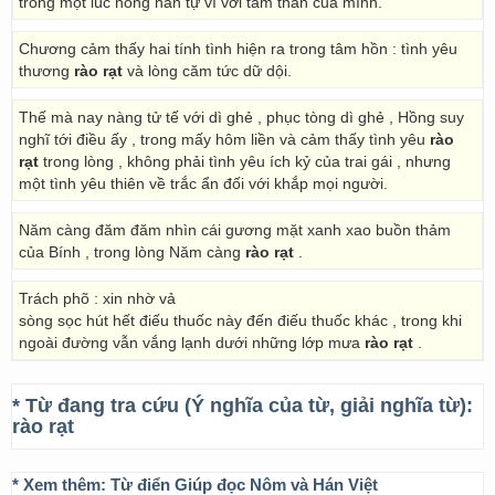
trong một lúc nồng nàn tự ví với tấm thân của mình.
Chương cảm thấy hai tính tình hiện ra trong tâm hồn : tình yêu
thương
rào rạt
và lòng căm tức dữ dội.
Thế mà nay nàng tử tế với dì ghẻ , phục tòng dì ghẻ , Hồng suy
nghĩ tới điều ấy , trong mấy hôm liền và cảm thấy tình yêu
rào
rạt
trong lòng , không phải tình yêu ích kỷ của trai gái , nhưng
một tình yêu thiên về trắc ẩn đối với khắp mọi người.
Năm càng đăm đăm nhìn cái gương mặt xanh xao buồn thảm
của Bính , trong lòng Năm càng
rào rạt
.
Trách phõ : xin nhờ vả
sòng sọc hút hết điếu thuốc này đến điếu thuốc khác , trong khi
ngoài đường vẫn vắng lạnh dưới những lớp mưa
rào rạt
.
* Từ đang tra cứu (Ý nghĩa của từ, giải nghĩa từ):
rào rạt
* Xem thêm:
Từ điển Giúp đọc Nôm và Hán Việt