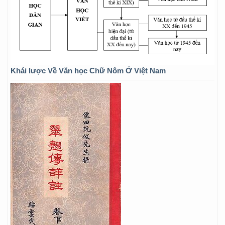
Khái lược Về Văn học Chữ Nôm Ở Việt Nam