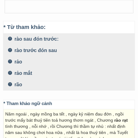
* Từ tham khảo:
rào sau đón trước:
rào trước đón sau
rảo
rảo mắt
rão
* Tham khảo ngữ cảnh
Năm ngoái , ngày mồng ba tết , ngày kỷ niệm đau đớn , ngồi
trước mấy bát thuỷ tiên toả hương thơm ngát , Chương
rào rạt
tình thương , nỗi nhớ , rồi Chương thì thầm tự nhủ : nhất định
năm sau không chơi hoa nữa , nhất là hoa thuỷ tiên , mà Tuyết