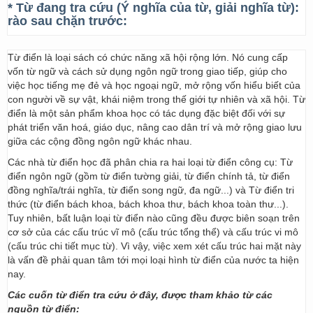
* Từ đang tra cứu (Ý nghĩa của từ, giải nghĩa từ):
rào sau chặn trước:
Từ điển là loại sách có chức năng xã hội rộng lớn. Nó cung cấp
vốn từ ngữ và cách sử dụng ngôn ngữ trong giao tiếp, giúp cho
việc học tiếng mẹ đẻ và học ngoại ngữ, mở rộng vốn hiểu biết của
con người về sự vật, khái niệm trong thế giới tự nhiên và xã hội. Từ
điển là một sản phẩm khoa học có tác dụng đặc biệt đối với sự
phát triển văn hoá, giáo dục, nâng cao dân trí và mở rộng giao lưu
giữa các cộng đồng ngôn ngữ khác nhau.
Các nhà từ điển học đã phân chia ra hai loại từ điển công cụ: Từ
điển ngôn ngữ (gồm từ điển tường giải, từ điển chính tả, từ điển
đồng nghĩa/trái nghĩa, từ điển song ngữ, đa ngữ...) và Từ điển tri
thức (từ điển bách khoa, bách khoa thư, bách khoa toàn thư...).
Tuy nhiên, bất luận loại từ điển nào cũng đều được biên soạn trên
cơ sở của các cấu trúc vĩ mô (cấu trúc tổng thể) và cấu trúc vi mô
(cấu trúc chi tiết mục từ). Vì vậy, việc xem xét cấu trúc hai mặt này
là vấn đề phải quan tâm tới mọi loại hình từ điển của nước ta hiện
nay.
Các cuốn từ điển tra cứu ở đây, được tham khảo từ các
nguồn từ điển: