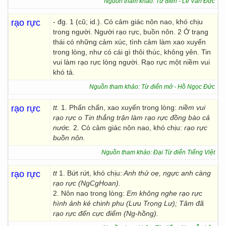
Nguồn tham khảo: Từ điển - Lê Văn Đức
rạo rực
- đg. 1 (cũ; id.). Có cảm giác nôn nao, khó chịu
trong người. Người rạo rực, buồn nôn. 2 Ở trạng
thái có những cảm xúc, tình cảm làm xao xuyến
trong lòng, như có cái gì thôi thúc, không yên. Tin
vui làm rạo rực lòng người. Rạo rực một niềm vui
khó tả.
Nguồn tham khảo: Từ điển mở - Hồ Ngọc Đức
rạo rực
tt.
1. Phấn chấn, xao xuyến trong lòng:
niềm vui
rạo rực
o
Tin thắng trận làm rạo rực đồng bào cả
nước.
2. Có cảm giác nôn nao, khó chịu:
rạo rực
buồn nôn.
Nguồn tham khảo: Đại Từ điển Tiếng Việt
rạo rực
tt
1. Bứt rứt, khó chịu:
Anh thử oẹ, ngực anh càng
rạo rực (NgCgHoan).
2. Nôn nao trong lòng:
Em không nghe rạo rực
hình ảnh kẻ chinh phu (Lưu Trọng Lư); Tâm đã
rạo rực đến cực điểm (Ng-hồng).