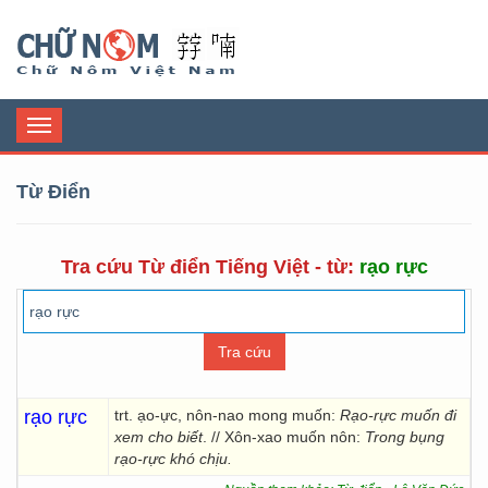
Chữ Nôm
Toggle
navigation
Từ Điển
Tra cứu Từ điển Tiếng Việt - từ:
rạo rực
rạo rực
trt. ạo-ực, nôn-nao mong muốn:
Rạo-rực muốn đi
xem cho biết
. // Xôn-xao muốn nôn:
Trong bụng
rạo-rực khó chịu.