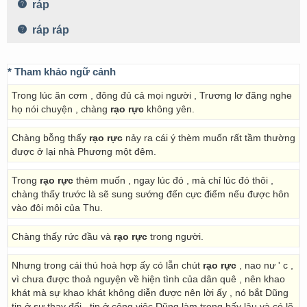
ráp
ráp ráp
* Tham khảo ngữ cảnh
Trong lúc ăn cơm , đông đủ cả mọi người , Trương lơ đãng nghe
họ nói chuyện , chàng
rạo rực
không yên.
Chàng bỗng thấy
rạo rực
nảy ra cái ý thèm muốn rất tầm thường
được ở lại nhà Phương một đêm.
Trong
rạo rực
thèm muốn , ngay lúc đó , mà chỉ lúc đó thôi ,
chàng thấy trước là sẽ sung sướng đến cực điểm nếu được hôn
vào đôi môi của Thu.
Chàng thấy rức đầu và
rạo rực
trong người.
Nhưng trong cái thú hoà hợp ấy có lẫn chút
rạo rực
, nao nư ' c ,
vì chưa được thoả nguyện về hiện tình của dân quê , nên khao
khát mà sự khao khát không diễn được nên lời ấy , nó bắt Dũng
tin ở sự thay đổi , tin ở công việc Dũng làm trong bấy lâu và có lẽ