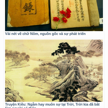
Vài nét về chữ Nôm, nguồn gốc và sự phát triển
Truyện Kiều: Ngẫm hay muôn sự tại Trời, Trời kia đã bắt