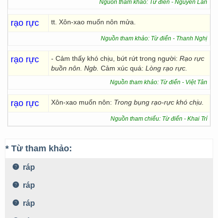
Nguồn tham khảo: Từ điển - Nguyễn Lân
rạo rực
tt. Xôn-xao muốn nôn mửa.
Nguồn tham khảo: Từ điển - Thanh Nghị
rạo rực
- Cảm thấy khó chịu, bứt rứt trong người:
Rạo rực
buồn nôn. Ngb.
Cảm xúc quá:
Lòng rạo rực.
Nguồn tham khảo: Từ điển - Việt Tân
rạo rực
Xôn-xao muốn nôn:
Trong bụng rạo-rực khó chịu.
Nguồn tham chiếu: Từ điển - Khai Trí
* Từ tham khảo:
ráp
ráp
ráp