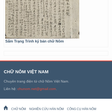
Sấm Trạng Trình ký bản chữ Nôm
CHỮ NÔM VIỆT NAM
Chuyên trang điện tử chữ Nôm Việt Nam.
Liên hệ:
chunom.net@gmail.com
.
CHỮ NÔM
NGHIÊN CỨU HÁN NÔM
CÔNG CỤ HÁN NÔM