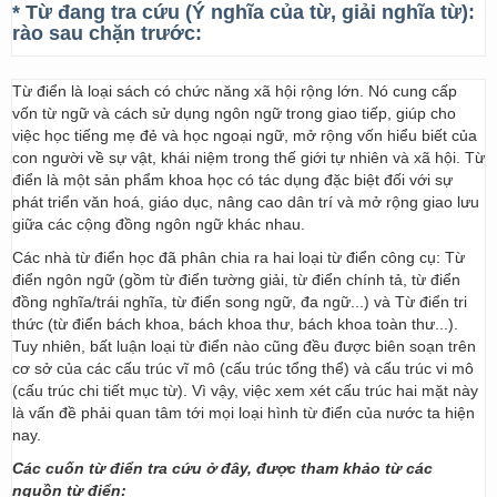
* Từ đang tra cứu (Ý nghĩa của từ, giải nghĩa từ):
rào sau chặn trước:
Từ điển là loại sách có chức năng xã hội rộng lớn. Nó cung cấp
vốn từ ngữ và cách sử dụng ngôn ngữ trong giao tiếp, giúp cho
việc học tiếng mẹ đẻ và học ngoại ngữ, mở rộng vốn hiểu biết của
con người về sự vật, khái niệm trong thế giới tự nhiên và xã hội. Từ
điển là một sản phẩm khoa học có tác dụng đặc biệt đối với sự
phát triển văn hoá, giáo dục, nâng cao dân trí và mở rộng giao lưu
giữa các cộng đồng ngôn ngữ khác nhau.
Các nhà từ điển học đã phân chia ra hai loại từ điển công cụ: Từ
điển ngôn ngữ (gồm từ điển tường giải, từ điển chính tả, từ điển
đồng nghĩa/trái nghĩa, từ điển song ngữ, đa ngữ...) và Từ điển tri
thức (từ điển bách khoa, bách khoa thư, bách khoa toàn thư...).
Tuy nhiên, bất luận loại từ điển nào cũng đều được biên soạn trên
cơ sở của các cấu trúc vĩ mô (cấu trúc tổng thể) và cấu trúc vi mô
(cấu trúc chi tiết mục từ). Vì vậy, việc xem xét cấu trúc hai mặt này
là vấn đề phải quan tâm tới mọi loại hình từ điển của nước ta hiện
nay.
Các cuốn từ điển tra cứu ở đây, được tham khảo từ các
nguồn từ điển: