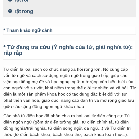
rặt rong
* Tham khảo ngữ cảnh
* Từ đang tra cứu (Ý nghĩa của từ, giải nghĩa từ):
rắp rắp
Từ điển là loại sách có chức năng xã hội rộng lớn. Nó cung cấp
vốn từ ngữ và cách sử dụng ngôn ngữ trong giao tiếp, giúp cho
việc học tiếng mẹ đẻ và học ngoại ngữ, mở rộng vốn hiểu biết của
con người về sự vật, khái niệm trong thế giới tự nhiên và xã hội. Từ
điển là một sản phẩm khoa học có tác dụng đặc biệt đối với sự
phát triển văn hoá, giáo dục, nâng cao dân trí và mở rộng giao lưu
giữa các cộng đồng ngôn ngữ khác nhau.
Các nhà từ điển học đã phân chia ra hai loại từ điển công cụ: Từ
điển ngôn ngữ (gồm từ điển tường giải, từ điển chính tả, từ điển
đồng nghĩa/trái nghĩa, từ điển song ngữ, đa ngữ...) và Từ điển tri
thức (từ điển bách khoa, bách khoa thư, bách khoa toàn thư...).