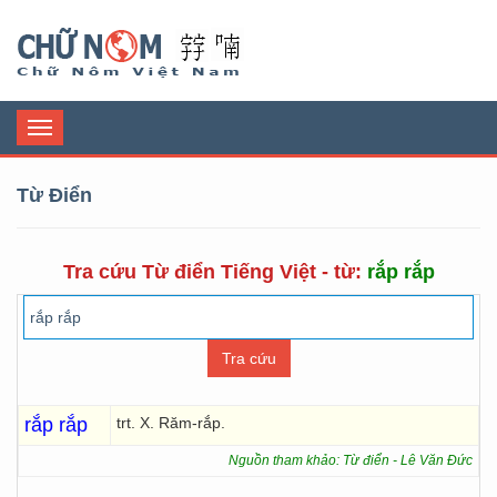
Chữ Nôm
Toggle
navigation
Từ Điển
Tra cứu Từ điển Tiếng Việt - từ:
rắp rắp
rắp rắp
trt. X. Răm-rắp.
Nguồn tham khảo: Từ điển - Lê Văn Đức