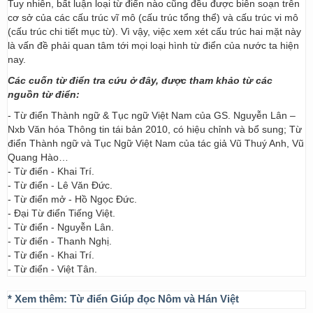
Tuy nhiên, bất luận loại từ điển nào cũng đều được biên soạn trên
cơ sở của các cấu trúc vĩ mô (cấu trúc tổng thể) và cấu trúc vi mô
(cấu trúc chi tiết mục từ). Vì vậy, việc xem xét cấu trúc hai mặt này
là vấn đề phải quan tâm tới mọi loại hình từ điển của nước ta hiện
nay.
Các cuốn từ điển tra cứu ở đây, được tham khảo từ các
nguồn từ điển:
- Từ điển Thành ngữ & Tục ngữ Việt Nam của GS. Nguyễn Lân –
Nxb Văn hóa Thông tin tái bản 2010, có hiệu chỉnh và bổ sung; Từ
điển Thành ngữ và Tục Ngữ Việt Nam của tác giả Vũ Thuý Anh, Vũ
Quang Hào…
- Từ điển - Khai Trí.
- Từ điển - Lê Văn Đức.
- Từ điển mở - Hồ Ngọc Đức.
- Đại Từ điển Tiếng Việt.
- Từ điển - Nguyễn Lân.
- Từ điển - Thanh Nghị.
- Từ điển - Khai Trí.
- Từ điển - Việt Tân.
* Xem thêm:
Từ điển Giúp đọc Nôm và Hán Việt