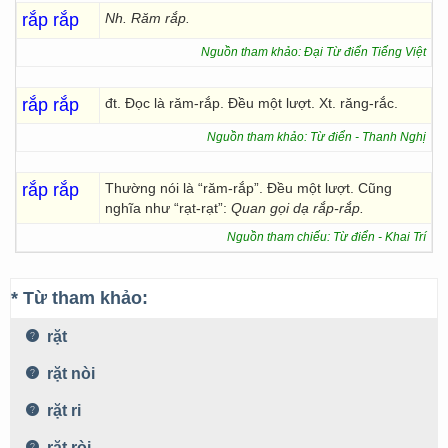
rắp rắp
Nh.
Răm rắp.
Nguồn tham khảo: Đại Từ điển Tiếng Việt
rắp rắp
đt. Đọc là răm-rắp. Đều một lượt. Xt. răng-rắc.
Nguồn tham khảo: Từ điển - Thanh Nghị
rắp rắp
Thường nói là “răm-rắp”. Đều một lượt. Cũng
nghĩa như “rạt-rạt”:
Quan gọi dạ rắp-rắp.
Nguồn tham chiếu: Từ điển - Khai Trí
* Từ tham khảo:
rặt
rặt nòi
rặt ri
rặt ròi