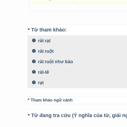
* Từ tham khảo:
rát rạt
rát ruột
rát ruột như bào
rát-tê
rạt
* Tham khảo ngữ cảnh
* Từ đang tra cứu (Ý nghĩa của từ, giải n