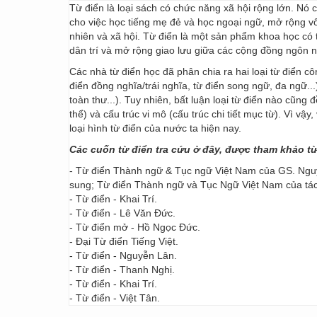
Từ điển là loại sách có chức năng xã hội rộng lớn. Nó
cho việc học tiếng mẹ đẻ và học ngoại ngữ, mở rộng vốn
nhiên và xã hội. Từ điển là một sản phẩm khoa học có t
dân trí và mở rộng giao lưu giữa các cộng đồng ngôn 
Các nhà từ điển học đã phân chia ra hai loại từ điển cô
điển đồng nghĩa/trái nghĩa, từ điển song ngữ, đa ngữ...
toàn thư...). Tuy nhiên, bất luận loại từ điển nào cũng
thể) và cấu trúc vi mô (cấu trúc chi tiết mục từ). Vì vậ
loại hình từ điển của nước ta hiện nay.
Các cuốn từ điển tra cứu ở đây, được tham khảo t
- Từ điển Thành ngữ & Tục ngữ Việt Nam của GS. Nguy
sung; Từ điển Thành ngữ và Tục Ngữ Việt Nam của t
- Từ điển - Khai Trí.
- Từ điển - Lê Văn Đức.
- Từ điển mở - Hồ Ngọc Đức.
- Đại Từ điển Tiếng Việt.
- Từ điển - Nguyễn Lân.
- Từ điển - Thanh Nghị.
- Từ điển - Khai Trí.
- Từ điển - Việt Tân.