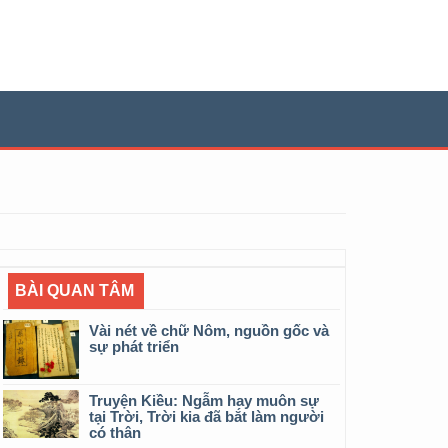
BÀI QUAN TÂM
Vài nét về chữ Nôm, nguồn gốc và
sự phát triển
Truyện Kiều: Ngẫm hay muôn sự
tại Trời, Trời kia đã bắt làm người
có thân