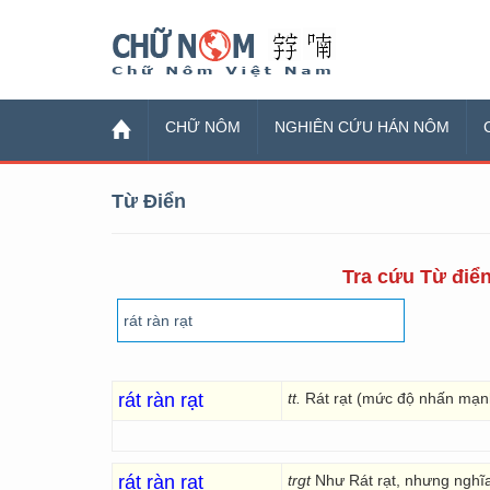
Chữ Nôm
CHỮ NÔM
NGHIÊN CỨU HÁN NÔM
Từ Điển
Tra cứu Từ điển
rát ràn rạt
tt.
Rát rạt (mức độ nhấn mạn
rát ràn rạt
trgt
Như Rát rạt, nhưng nghĩ