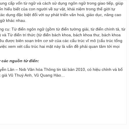
 cung cấp vốn từ ngữ và cách sử dụng ngôn ngữ trong giao tiếp, giúp
 hiểu biết của con người về sự vật, khái niệm trong thế giới tự
ác dụng đặc biệt đối với sự phát triển văn hoá, giáo dục, nâng cao
ngữ khác nhau.
ng cụ: Từ điển ngôn ngữ (gồm từ điển tường giải, từ điển chính tả, từ
) và Từ điển tri thức (từ điển bách khoa, bách khoa thư, bách khoa
 đều được biên soạn trên cơ sở của các cấu trúc vĩ mô (cấu trúc tổng
y, việc xem xét cấu trúc hai mặt này là vấn đề phải quan tâm tới mọi
ừ các nguồn từ điển:
ễn Lân – Nxb Văn hóa Thông tin tái bản 2010, có hiệu chỉnh và bổ
ác giả Vũ Thuý Anh, Vũ Quang Hào…