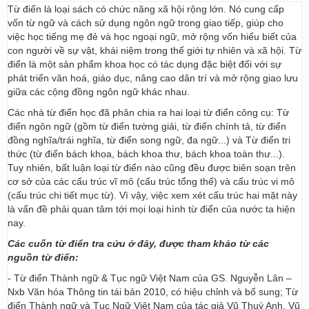
Từ điển là loại sách có chức năng xã hội rộng lớn. Nó cung cấp
vốn từ ngữ và cách sử dụng ngôn ngữ trong giao tiếp, giúp cho
việc học tiếng mẹ đẻ và học ngoại ngữ, mở rộng vốn hiểu biết của
con người về sự vật, khái niệm trong thế giới tự nhiên và xã hội. Từ
điển là một sản phẩm khoa học có tác dụng đặc biệt đối với sự
phát triển văn hoá, giáo dục, nâng cao dân trí và mở rộng giao lưu
giữa các cộng đồng ngôn ngữ khác nhau.
Các nhà từ điển học đã phân chia ra hai loại từ điển công cụ: Từ
điển ngôn ngữ (gồm từ điển tường giải, từ điển chính tả, từ điển
đồng nghĩa/trái nghĩa, từ điển song ngữ, đa ngữ...) và Từ điển tri
thức (từ điển bách khoa, bách khoa thư, bách khoa toàn thư...).
Tuy nhiên, bất luận loại từ điển nào cũng đều được biên soạn trên
cơ sở của các cấu trúc vĩ mô (cấu trúc tổng thể) và cấu trúc vi mô
(cấu trúc chi tiết mục từ). Vì vậy, việc xem xét cấu trúc hai mặt này
là vấn đề phải quan tâm tới mọi loại hình từ điển của nước ta hiện
nay.
Các cuốn từ điển tra cứu ở đây, được tham khảo từ các
nguồn từ điển:
- Từ điển Thành ngữ & Tục ngữ Việt Nam của GS. Nguyễn Lân –
Nxb Văn hóa Thông tin tái bản 2010, có hiệu chỉnh và bổ sung; Từ
điển Thành ngữ và Tục Ngữ Việt Nam của tác giả Vũ Thuý Anh, Vũ