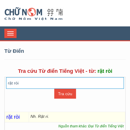
Chữ Nôm
Toggle
navigation
Từ Điển
Tra cứu Từ điển Tiếng Việt - từ:
rặt ròi
rặt ròi
Nh. Rặt ri.
Nguồn tham khảo: Đại Từ điển Tiếng Việt