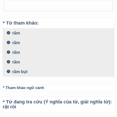
* Từ tham khảo:
râm
râm
râm
râm
râm bụt
* Tham khảo ngữ cảnh
* Từ đang tra cứu (Ý nghĩa của từ, giải nghĩa từ):
rặt ròi