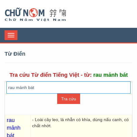
Chữ Nôm
Toggle
navigation
Từ Điển
Tra cứu Từ điển Tiếng Việt - từ:
rau mảnh bát
rau
- Loài cây leo, lá nhẵn có khía, dùng nấu canh, có
chất nhớt.
mảnh
bát