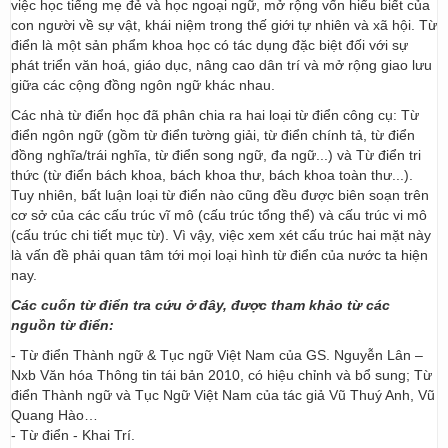
việc học tiếng mẹ đẻ và học ngoại ngữ, mở rộng vốn hiểu biết của
con người về sự vật, khái niệm trong thế giới tự nhiên và xã hội. Từ
điển là một sản phẩm khoa học có tác dụng đặc biệt đối với sự
phát triển văn hoá, giáo dục, nâng cao dân trí và mở rộng giao lưu
giữa các cộng đồng ngôn ngữ khác nhau.
Các nhà từ điển học đã phân chia ra hai loại từ điển công cụ: Từ
điển ngôn ngữ (gồm từ điển tường giải, từ điển chính tả, từ điển
đồng nghĩa/trái nghĩa, từ điển song ngữ, đa ngữ...) và Từ điển tri
thức (từ điển bách khoa, bách khoa thư, bách khoa toàn thư...).
Tuy nhiên, bất luận loại từ điển nào cũng đều được biên soạn trên
cơ sở của các cấu trúc vĩ mô (cấu trúc tổng thể) và cấu trúc vi mô
(cấu trúc chi tiết mục từ). Vì vậy, việc xem xét cấu trúc hai mặt này
là vấn đề phải quan tâm tới mọi loại hình từ điển của nước ta hiện
nay.
Các cuốn từ điển tra cứu ở đây, được tham khảo từ các
nguồn từ điển:
- Từ điển Thành ngữ & Tục ngữ Việt Nam của GS. Nguyễn Lân –
Nxb Văn hóa Thông tin tái bản 2010, có hiệu chỉnh và bổ sung; Từ
điển Thành ngữ và Tục Ngữ Việt Nam của tác giả Vũ Thuý Anh, Vũ
Quang Hào…
- Từ điển - Khai Trí.