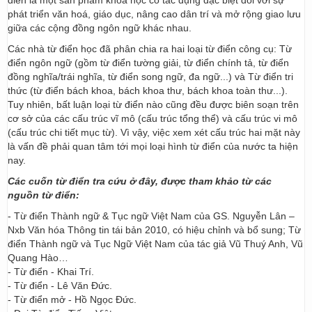
điển là một sản phẩm khoa học có tác dụng đặc biệt đối với sự
phát triển văn hoá, giáo dục, nâng cao dân trí và mở rộng giao lưu
giữa các cộng đồng ngôn ngữ khác nhau.
Các nhà từ điển học đã phân chia ra hai loại từ điển công cụ: Từ
điển ngôn ngữ (gồm từ điển tường giải, từ điển chính tả, từ điển
đồng nghĩa/trái nghĩa, từ điển song ngữ, đa ngữ...) và Từ điển tri
thức (từ điển bách khoa, bách khoa thư, bách khoa toàn thư...).
Tuy nhiên, bất luận loại từ điển nào cũng đều được biên soạn trên
cơ sở của các cấu trúc vĩ mô (cấu trúc tổng thể) và cấu trúc vi mô
(cấu trúc chi tiết mục từ). Vì vậy, việc xem xét cấu trúc hai mặt này
là vấn đề phải quan tâm tới mọi loại hình từ điển của nước ta hiện
nay.
Các cuốn từ điển tra cứu ở đây, được tham khảo từ các
nguồn từ điển:
- Từ điển Thành ngữ & Tục ngữ Việt Nam của GS. Nguyễn Lân –
Nxb Văn hóa Thông tin tái bản 2010, có hiệu chỉnh và bổ sung; Từ
điển Thành ngữ và Tục Ngữ Việt Nam của tác giả Vũ Thuý Anh, Vũ
Quang Hào…
- Từ điển - Khai Trí.
- Từ điển - Lê Văn Đức.
- Từ điển mở - Hồ Ngọc Đức.