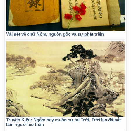
Vài nét về chữ Nôm, nguồn gốc và sự phát triển
Truyện Kiều: Ngẫm hay muôn sự tại Trời, Trời kia đã bắt
làm người có thân