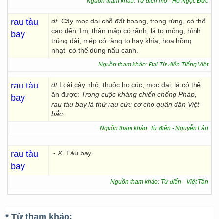
Nguồn tham khảo: Từ điển mở - Hồ Ngọc Đức
rau tàu
dt.
Cây mọc dại chỗ đất hoang, trong rừng, có thể
cao đến 1m, thân mập có rãnh, lá to mỏng, hình
bay
trứng dài, mép có răng to hay khía, hoa hồng
nhạt, có thể dùng nấu canh.
Nguồn tham khảo: Đại Từ điển Tiếng Việt
rau tàu
dt
Loài cây nhỏ, thuộc họ cúc, mọc dại, lá có thể
ăn được:
Trong cuộc kháng chiến chống Pháp,
bay
rau tàu bay là thứ rau cứu cơ cho quân dân Việt-
bắc.
Nguồn tham khảo: Từ điển - Nguyễn Lân
rau tàu
.-
X
. Tàu bay.
bay
Nguồn tham khảo: Từ điển - Việt Tân
* Từ tham khảo: