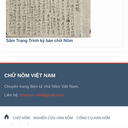
Sấm Trạng Trình ký bản chữ Nôm
CHỮ NÔM VIỆT NAM
Chuyên trang điện tử chữ Nôm Việt Nam.
Liên hệ:
chunom.net@gmail.com
.
CHỮ NÔM
NGHIÊN CỨU HÁN NÔM
CÔNG CỤ HÁN NÔM
DI SẢN HÁN NÔM
LỊCH VẠN SỰ