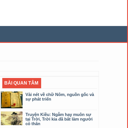
BÀI QUAN TÂM
Vài nét về chữ Nôm, nguồn gốc và
sự phát triển
Truyện Kiều: Ngẫm hay muôn sự
tại Trời, Trời kia đã bắt làm người
có thân