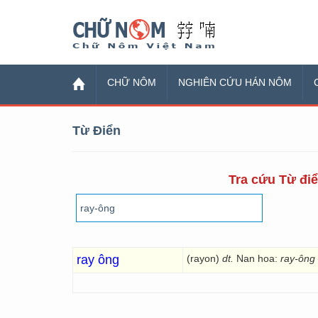
Chữ Nôm
CHỮ NÔM
NGHIÊN CỨU HÁN NÔM
Từ Điển
Tra cứu Từ điể
ray ông
(rayon)
dt.
Nan hoa:
ray-ông