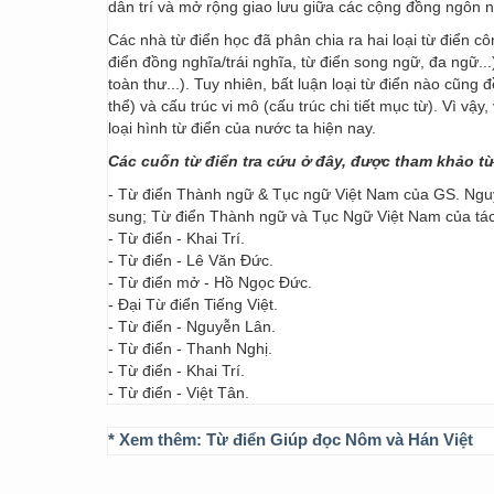
dân trí và mở rộng giao lưu giữa các cộng đồng ngôn 
Các nhà từ điển học đã phân chia ra hai loại từ điển cô
điển đồng nghĩa/trái nghĩa, từ điển song ngữ, đa ngữ...
toàn thư...). Tuy nhiên, bất luận loại từ điển nào cũng
thể) và cấu trúc vi mô (cấu trúc chi tiết mục từ). Vì vậ
loại hình từ điển của nước ta hiện nay.
Các cuốn từ điển tra cứu ở đây, được tham khảo t
- Từ điển Thành ngữ & Tục ngữ Việt Nam của GS. Nguy
sung; Từ điển Thành ngữ và Tục Ngữ Việt Nam của t
- Từ điển - Khai Trí.
- Từ điển - Lê Văn Đức.
- Từ điển mở - Hồ Ngọc Đức.
- Đại Từ điển Tiếng Việt.
- Từ điển - Nguyễn Lân.
- Từ điển - Thanh Nghị.
- Từ điển - Khai Trí.
- Từ điển - Việt Tân.
* Xem thêm:
Từ điển Giúp đọc Nôm và Hán Việt