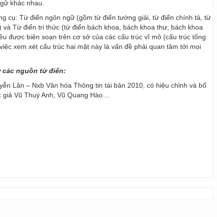
ngữ khác nhau.
ng cụ: Từ điển ngôn ngữ (gồm từ điển tường giải, từ điển chính tả, từ
) và Từ điển tri thức (từ điển bách khoa, bách khoa thư, bách khoa
 đều được biên soạn trên cơ sở của các cấu trúc vĩ mô (cấu trúc tổng
y, việc xem xét cấu trúc hai mặt này là vấn đề phải quan tâm tới mọi
ừ các nguồn từ điển:
ễn Lân – Nxb Văn hóa Thông tin tái bản 2010, có hiệu chỉnh và bổ
ác giả Vũ Thuý Anh, Vũ Quang Hào…