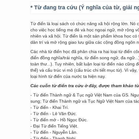
* Từ đang tra cứu (Ý nghĩa của từ, giải n
Từ điển là loại sách có chức năng xã hội rộng lớn. Nó
cho việc học tiếng mẹ đẻ và học ngoại ngữ, mở rộng vốn
nhiên và xã hội. Từ điển là một sản phẩm khoa học có t
dân trí và mở rộng giao lưu giữa các cộng đồng ngôn 
Các nhà từ điển học đã phân chia ra hai loại từ điển cô
điển đồng nghĩa/trái nghĩa, từ điển song ngữ, đa ngữ...
toàn thư...). Tuy nhiên, bất luận loại từ điển nào cũng
thể) và cấu trúc vi mô (cấu trúc chi tiết mục từ). Vì vậ
loại hình từ điển của nước ta hiện nay.
Các cuốn từ điển tra cứu ở đây, được tham khảo t
- Từ điển Thành ngữ & Tục ngữ Việt Nam của GS. Nguy
sung; Từ điển Thành ngữ và Tục Ngữ Việt Nam của t
- Từ điển - Khai Trí.
- Từ điển - Lê Văn Đức.
- Từ điển mở - Hồ Ngọc Đức.
- Đại Từ điển Tiếng Việt.
- Từ điển - Nguyễn Lân.
- Từ điển - Thanh Nghị.