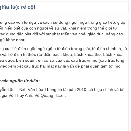
ghĩa từ):
rễ cột
 cung cấp vốn từ ngữ và cách sử dụng ngôn ngữ trong giao tiếp, giúp
 hiểu biết của con người về sự vật, khái niệm trong thế giới tự
ác dụng đặc biệt đối với sự phát triển văn hoá, giáo dục, nâng cao
ngữ khác nhau.
ng cụ: Từ điển ngôn ngữ (gồm từ điển tường giải, từ điển chính tả, từ
) và Từ điển tri thức (từ điển bách khoa, bách khoa thư, bách khoa
 đều được biên soạn trên cơ sở của các cấu trúc vĩ mô (cấu trúc tổng
y, việc xem xét cấu trúc hai mặt này là vấn đề phải quan tâm tới mọi
ừ các nguồn từ điển:
ễn Lân – Nxb Văn hóa Thông tin tái bản 2010, có hiệu chỉnh và bổ
ác giả Vũ Thuý Anh, Vũ Quang Hào…