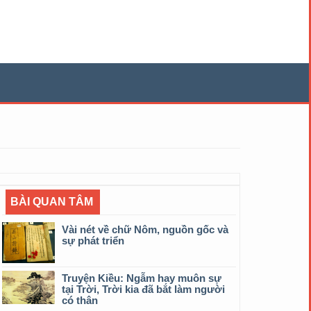
BÀI QUAN TÂM
Vài nét về chữ Nôm, nguồn gốc và
sự phát triển
Truyện Kiều: Ngẫm hay muôn sự
tại Trời, Trời kia đã bắt làm người
có thân