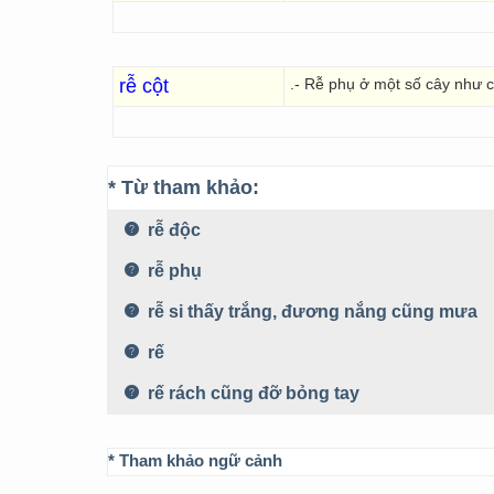
rễ cột
.- Rễ phụ ở một số cây như c
* Từ tham khảo:
rễ độc
rễ phụ
rễ si thấy trắng, đương nắng cũng mưa
rế
rế rách cũng đỡ bỏng tay
* Tham khảo ngữ cảnh