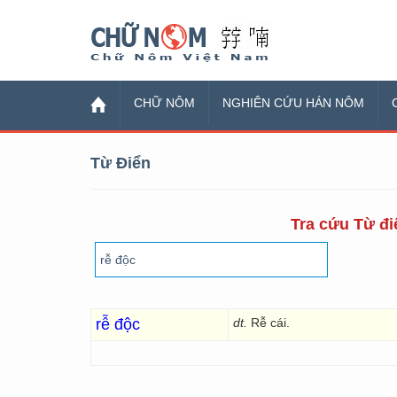
Chữ Nôm
CHỮ NÔM
NGHIÊN CỨU HÁN NÔM
Từ Điển
Tra cứu Từ đi
rễ độc
dt.
Rễ cái.