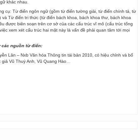
ngữ khác nhau.
ng cụ: Từ điển ngôn ngữ (gồm từ điển tường giải, từ điển chính tả, từ
) và Từ điển tri thức (từ điển bách khoa, bách khoa thư, bách khoa
 đều được biên soạn trên cơ sở của các cấu trúc vĩ mô (cấu trúc tổng
y, việc xem xét cấu trúc hai mặt này là vấn đề phải quan tâm tới mọi
ừ các nguồn từ điển:
ễn Lân – Nxb Văn hóa Thông tin tái bản 2010, có hiệu chỉnh và bổ
ác giả Vũ Thuý Anh, Vũ Quang Hào…