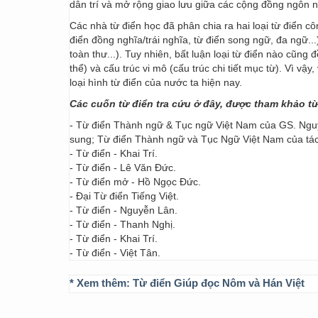
dân trí và mở rộng giao lưu giữa các cộng đồng ngôn 
Các nhà từ điển học đã phân chia ra hai loại từ điển cô
điển đồng nghĩa/trái nghĩa, từ điển song ngữ, đa ngữ...
toàn thư...). Tuy nhiên, bất luận loại từ điển nào cũng
thể) và cấu trúc vi mô (cấu trúc chi tiết mục từ). Vì vậ
loại hình từ điển của nước ta hiện nay.
Các cuốn từ điển tra cứu ở đây, được tham khảo t
- Từ điển Thành ngữ & Tục ngữ Việt Nam của GS. Nguy
sung; Từ điển Thành ngữ và Tục Ngữ Việt Nam của t
- Từ điển - Khai Trí.
- Từ điển - Lê Văn Đức.
- Từ điển mở - Hồ Ngọc Đức.
- Đại Từ điển Tiếng Việt.
- Từ điển - Nguyễn Lân.
- Từ điển - Thanh Nghị.
- Từ điển - Khai Trí.
- Từ điển - Việt Tân.
* Xem thêm:
Từ điển Giúp đọc Nôm và Hán Việt