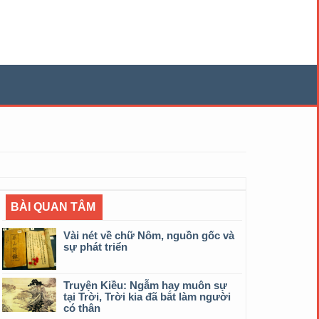
BÀI QUAN TÂM
Vài nét về chữ Nôm, nguồn gốc và
sự phát triển
Truyện Kiều: Ngẫm hay muôn sự
tại Trời, Trời kia đã bắt làm người
có thân