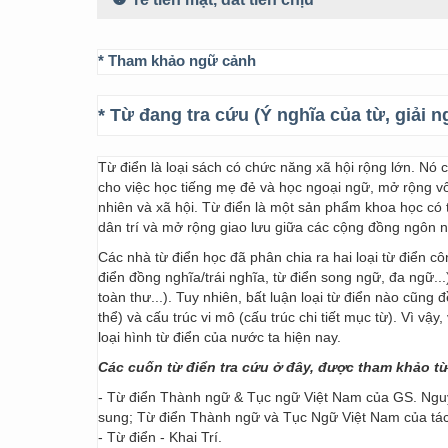
* Tham khảo ngữ cảnh
* Từ đang tra cứu (Ý nghĩa của từ, giải n
Từ điển là loại sách có chức năng xã hội rộng lớn. Nó
cho việc học tiếng mẹ đẻ và học ngoại ngữ, mở rộng vốn
nhiên và xã hội. Từ điển là một sản phẩm khoa học có t
dân trí và mở rộng giao lưu giữa các cộng đồng ngôn 
Các nhà từ điển học đã phân chia ra hai loại từ điển cô
điển đồng nghĩa/trái nghĩa, từ điển song ngữ, đa ngữ...
toàn thư...). Tuy nhiên, bất luận loại từ điển nào cũng
thể) và cấu trúc vi mô (cấu trúc chi tiết mục từ). Vì vậ
loại hình từ điển của nước ta hiện nay.
Các cuốn từ điển tra cứu ở đây, được tham khảo t
- Từ điển Thành ngữ & Tục ngữ Việt Nam của GS. Nguy
sung; Từ điển Thành ngữ và Tục Ngữ Việt Nam của t
- Từ điển - Khai Trí.