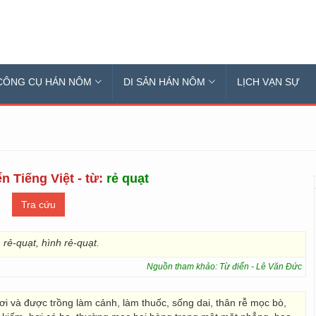
CÔNG CỤ HÁN NÔM
DI SẢN HÁN NÔM
LỊCH VẠN SỰ
n Tiếng Việt - từ:
rẻ quạt
 rẻ-quạt, hình rẻ-quạt.
Nguồn tham khảo: Từ điển - Lê Văn Đức
i và được trồng làm cảnh, làm thuốc, sống dai, thân rễ mọc bò,