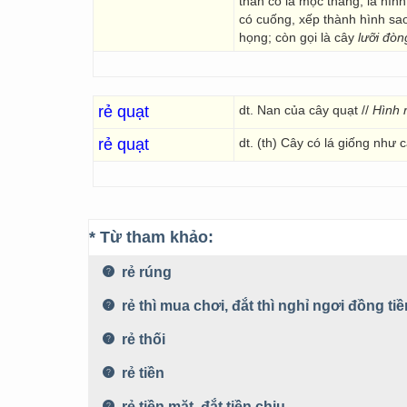
thân có lá mọc thẳng, lá hìn
có cuống, xếp thành hình s
họng; còn gọi là cây
lưỡi đòn
rẻ quạt
dt. Nan của cây quạt //
Hình r
rẻ quạt
dt. (th) Cây có lá giống như c
* Từ tham khảo:
rẻ rúng
rẻ thì mua chơi, đắt thì nghỉ ngơi đồng tiề
rẻ thối
rẻ tiền
rẻ tiền mặt, đắt tiền chịu