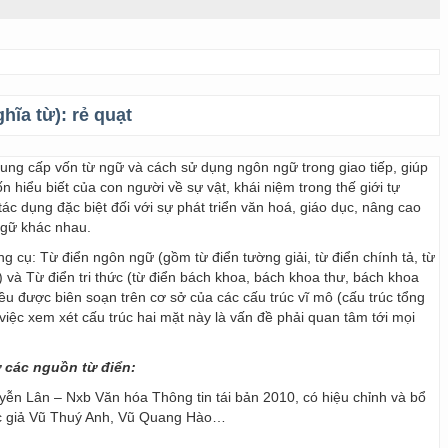
ghĩa từ):
rẻ quạt
 cung cấp vốn từ ngữ và cách sử dụng ngôn ngữ trong giao tiếp, giúp
 hiểu biết của con người về sự vật, khái niệm trong thế giới tự
ác dụng đặc biệt đối với sự phát triển văn hoá, giáo dục, nâng cao
ngữ khác nhau.
ng cụ: Từ điển ngôn ngữ (gồm từ điển tường giải, từ điển chính tả, từ
) và Từ điển tri thức (từ điển bách khoa, bách khoa thư, bách khoa
 đều được biên soạn trên cơ sở của các cấu trúc vĩ mô (cấu trúc tổng
y, việc xem xét cấu trúc hai mặt này là vấn đề phải quan tâm tới mọi
ừ các nguồn từ điển:
ễn Lân – Nxb Văn hóa Thông tin tái bản 2010, có hiệu chỉnh và bổ
ác giả Vũ Thuý Anh, Vũ Quang Hào…