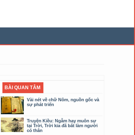
BÀI QUAN TÂM
Vài nét về chữ Nôm, nguồn gốc và
sự phát triển
Truyện Kiều: Ngẫm hay muôn sự
tại Trời, Trời kia đã bắt làm người
có thân