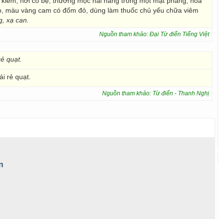
h kiếm, hơi có bẹ, thường mọc hai hàng trong một mặt phẳng, hoa
ao, màu vàng cam có đốm đỏ, dùng làm thuốc chủ yếu chữa viêm
g, xạ can.
Nguồn tham khảo: Đại Từ điển Tiếng Việt
ẻ quạt.
ái rẻ quạt.
Nguồn tham khảo: Từ điển - Thanh Nghị
n