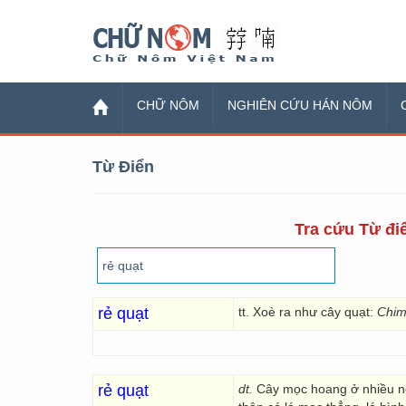
Chữ Nôm
CHỮ NÔM
NGHIÊN CỨU HÁN NÔM
Từ Điển
Tra cứu Từ điể
rẻ quạt
tt. Xoè ra như cây quạt:
Chim
rẻ quạt
dt.
Cây mọc hoang ở nhiều nơ