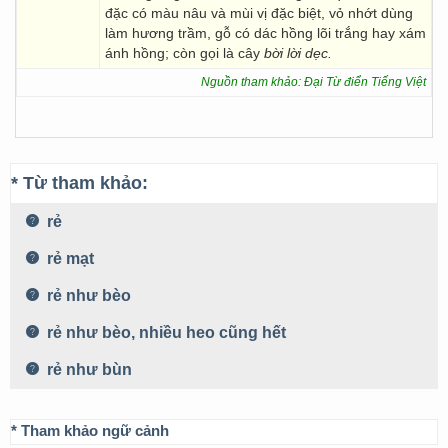
đặc có màu nâu và mùi vị đặc biệt, vỏ nhớt dùng
làm hương trầm, gỗ có dác hồng lõi trắng hay xám
ánh hồng; còn gọi là cây
bời lời dẹc.
Nguồn tham khảo: Đại Từ điển Tiếng Việt
* Từ tham khảo:
rẻ
rẻ mạt
rẻ như bèo
rẻ như bèo, nhiều heo cũng hết
rẻ như bùn
* Tham khảo ngữ cảnh