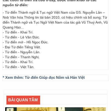
Các cuốn từ điển tra cứu ở đây, được tham khảo từ các
nguồn từ điển:
- Từ điển Thành ngữ & Tục ngữ Việt Nam của GS. Nguyễn Lân –
Nxb Văn hóa Thông tin tái bản 2010, có hiệu chỉnh và bổ sung; Từ
điển Thành ngữ và Tục Ngữ Việt Nam của tác giả Vũ Thuý Anh, Vũ
Quang Hào…
- Từ điển - Khai Trí.
- Từ điển - Lê Văn Đức.
- Từ điển mở - Hồ Ngọc Đức.
- Đại Từ điển Tiếng Việt.
- Từ điển - Nguyễn Lân.
- Từ điển - Thanh Nghị.
- Từ điển - Khai Trí.
- Từ điển - Việt Tân.
* Xem thêm:
Từ điển Giúp đọc Nôm và Hán Việt
BÀI QUAN TÂM