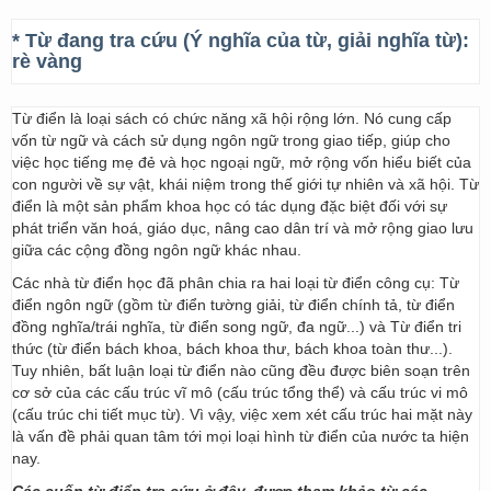
* Từ đang tra cứu (Ý nghĩa của từ, giải nghĩa từ):
rè vàng
Từ điển là loại sách có chức năng xã hội rộng lớn. Nó cung cấp
vốn từ ngữ và cách sử dụng ngôn ngữ trong giao tiếp, giúp cho
việc học tiếng mẹ đẻ và học ngoại ngữ, mở rộng vốn hiểu biết của
con người về sự vật, khái niệm trong thế giới tự nhiên và xã hội. Từ
điển là một sản phẩm khoa học có tác dụng đặc biệt đối với sự
phát triển văn hoá, giáo dục, nâng cao dân trí và mở rộng giao lưu
giữa các cộng đồng ngôn ngữ khác nhau.
Các nhà từ điển học đã phân chia ra hai loại từ điển công cụ: Từ
điển ngôn ngữ (gồm từ điển tường giải, từ điển chính tả, từ điển
đồng nghĩa/trái nghĩa, từ điển song ngữ, đa ngữ...) và Từ điển tri
thức (từ điển bách khoa, bách khoa thư, bách khoa toàn thư...).
Tuy nhiên, bất luận loại từ điển nào cũng đều được biên soạn trên
cơ sở của các cấu trúc vĩ mô (cấu trúc tổng thể) và cấu trúc vi mô
(cấu trúc chi tiết mục từ). Vì vậy, việc xem xét cấu trúc hai mặt này
là vấn đề phải quan tâm tới mọi loại hình từ điển của nước ta hiện
nay.