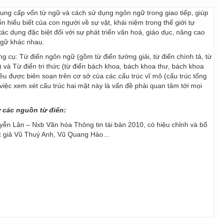
 cung cấp vốn từ ngữ và cách sử dụng ngôn ngữ trong giao tiếp, giúp
 hiểu biết của con người về sự vật, khái niệm trong thế giới tự
ác dụng đặc biệt đối với sự phát triển văn hoá, giáo dục, nâng cao
ngữ khác nhau.
ng cụ: Từ điển ngôn ngữ (gồm từ điển tường giải, từ điển chính tả, từ
) và Từ điển tri thức (từ điển bách khoa, bách khoa thư, bách khoa
 đều được biên soạn trên cơ sở của các cấu trúc vĩ mô (cấu trúc tổng
y, việc xem xét cấu trúc hai mặt này là vấn đề phải quan tâm tới mọi
ừ các nguồn từ điển:
ễn Lân – Nxb Văn hóa Thông tin tái bản 2010, có hiệu chỉnh và bổ
ác giả Vũ Thuý Anh, Vũ Quang Hào…