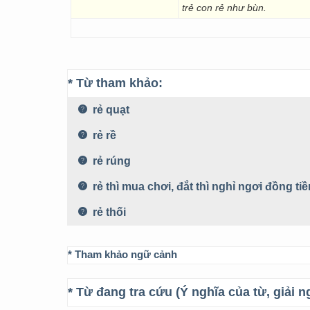
trẻ con rẻ như bùn.
* Từ tham khảo:
rẻ quạt
rẻ rề
rẻ rúng
rẻ thì mua chơi, đắt thì nghỉ ngơi đồng tiề
rẻ thối
* Tham khảo ngữ cảnh
* Từ đang tra cứu (Ý nghĩa của từ, giải n