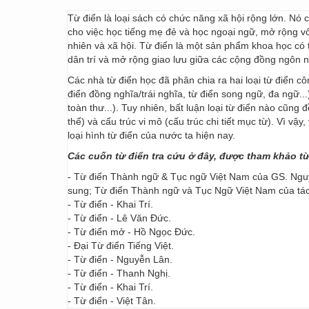
Từ điển là loại sách có chức năng xã hội rộng lớn. Nó
cho việc học tiếng mẹ đẻ và học ngoại ngữ, mở rộng vốn
nhiên và xã hội. Từ điển là một sản phẩm khoa học có t
dân trí và mở rộng giao lưu giữa các cộng đồng ngôn 
Các nhà từ điển học đã phân chia ra hai loại từ điển cô
điển đồng nghĩa/trái nghĩa, từ điển song ngữ, đa ngữ...
toàn thư...). Tuy nhiên, bất luận loại từ điển nào cũng
thể) và cấu trúc vi mô (cấu trúc chi tiết mục từ). Vì vậ
loại hình từ điển của nước ta hiện nay.
Các cuốn từ điển tra cứu ở đây, được tham khảo t
- Từ điển Thành ngữ & Tục ngữ Việt Nam của GS. Nguy
sung; Từ điển Thành ngữ và Tục Ngữ Việt Nam của t
- Từ điển - Khai Trí.
- Từ điển - Lê Văn Đức.
- Từ điển mở - Hồ Ngọc Đức.
- Đại Từ điển Tiếng Việt.
- Từ điển - Nguyễn Lân.
- Từ điển - Thanh Nghị.
- Từ điển - Khai Trí.
- Từ điển - Việt Tân.