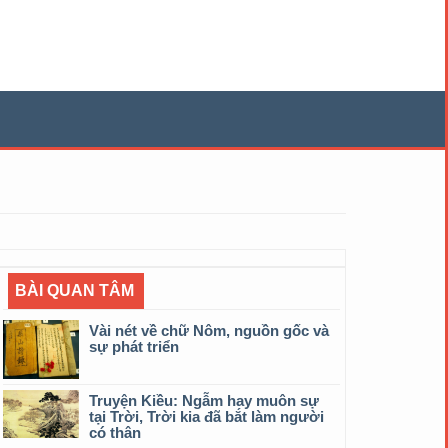
BÀI QUAN TÂM
Vài nét về chữ Nôm, nguồn gốc và
sự phát triển
Truyện Kiều: Ngẫm hay muôn sự
tại Trời, Trời kia đã bắt làm người
có thân