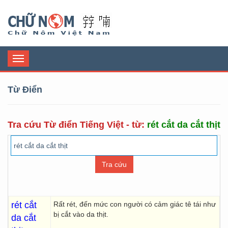
Chữ Nôm
Toggle
navigation
Từ Điển
Tra cứu Từ điển Tiếng Việt - từ:
rét cắt da cắt thịt
rét cắt
Rất rét, đến mức con người có cảm giác tê tái như
bị cắt vào da thịt.
da cắt