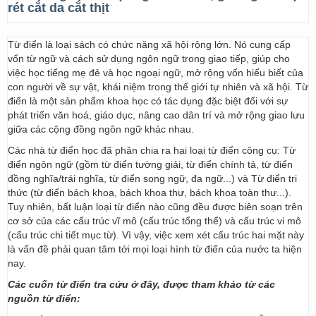
rét cắt da cắt thịt
Từ điển là loại sách có chức năng xã hội rộng lớn. Nó cung cấp
vốn từ ngữ và cách sử dụng ngôn ngữ trong giao tiếp, giúp cho
việc học tiếng mẹ đẻ và học ngoại ngữ, mở rộng vốn hiểu biết của
con người về sự vật, khái niệm trong thế giới tự nhiên và xã hội. Từ
điển là một sản phẩm khoa học có tác dụng đặc biệt đối với sự
phát triển văn hoá, giáo dục, nâng cao dân trí và mở rộng giao lưu
giữa các cộng đồng ngôn ngữ khác nhau.
Các nhà từ điển học đã phân chia ra hai loại từ điển công cụ: Từ
điển ngôn ngữ (gồm từ điển tường giải, từ điển chính tả, từ điển
đồng nghĩa/trái nghĩa, từ điển song ngữ, đa ngữ...) và Từ điển tri
thức (từ điển bách khoa, bách khoa thư, bách khoa toàn thư...).
Tuy nhiên, bất luận loại từ điển nào cũng đều được biên soạn trên
cơ sở của các cấu trúc vĩ mô (cấu trúc tổng thể) và cấu trúc vi mô
(cấu trúc chi tiết mục từ). Vì vậy, việc xem xét cấu trúc hai mặt này
là vấn đề phải quan tâm tới mọi loại hình từ điển của nước ta hiện
nay.
Các cuốn từ điển tra cứu ở đây, được tham khảo từ các
nguồn từ điển: