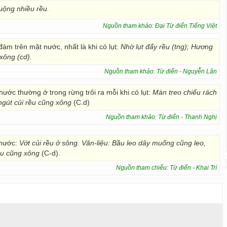
uộng nhiều rều.
Nguồn tham khảo: Đại Từ điển Tiếng Việt
đám trên mặt nước, nhất là khi có lụt:
Nhờ lụt đẩy rều (tng); Hương
xông (cd).
Nguồn tham khảo: Từ điển - Nguyễn Lân
 nước thường ở trong rừng trôi ra mỗi khi có lụt:
Màn treo chiếu rách
ngút củi rều cũng xông
(C.d)
Nguồn tham khảo: Từ điển - Thanh Nghị
 nước:
Vớt củi rều ở sông. Văn-liệu: Bầu leo dây muống cũng leo,
ều cũng xông
(C-d).
Nguồn tham chiếu: Từ điển - Khai Trí