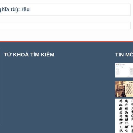
ghĩa từ):
rều
TỪ KHOÁ TÌM KIẾM
TIN MỚ