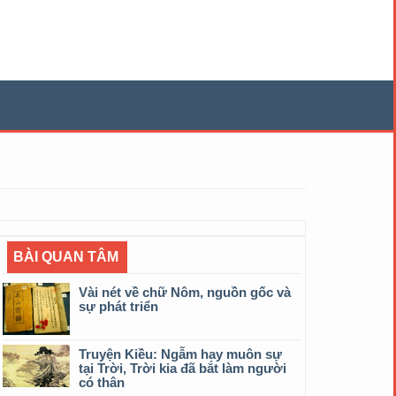
BÀI QUAN TÂM
Vài nét về chữ Nôm, nguồn gốc và
sự phát triển
Truyện Kiều: Ngẫm hay muôn sự
tại Trời, Trời kia đã bắt làm người
có thân