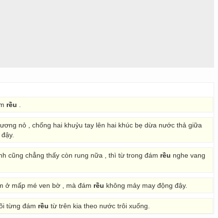
đám
rều
.
giương nỏ , chống hai khuỷu tay lên hai khúc bẹ dừa nước thả giữa
 đậy.
bình cũng chẳng thấy còn rung nữa , thì từ trong đám
rều
nghe vang
cắm ở mấp mé ven bờ , mà đám
rều
không mảy may động đậy.
 dõi từng đám
rều
từ trên kia theo nước trôi xuống.