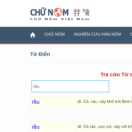
Chữ Nôm
CHỮ NÔM
NGHIÊN CỨU HÁN NÔM
Từ Điển
Tra cứu Từ đ
rều
dt. Cỏ, rác, cây khô trôi lền
rều
dt.
Cỏ rác, vụn củi, cây cối t