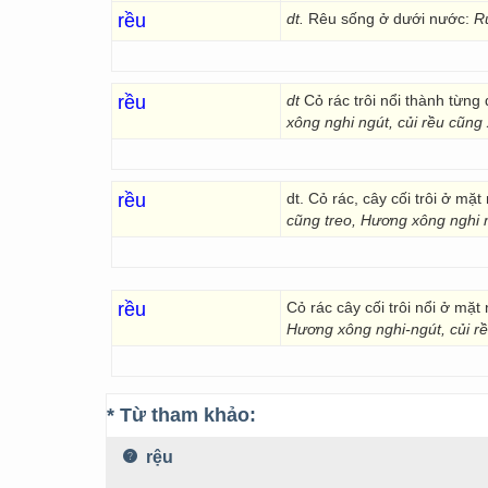
rều
dt.
Rêu sống ở dưới nước:
R
rều
dt
Cỏ rác trôi nổi thành từng 
xông nghi ngút, củi rều cũng 
rều
dt. Cỏ rác, cây cối trôi ở mặt
cũng treo, Hương xông nghi 
rều
Cỏ rác cây cối trôi nổi ở mặt
Hương xông nghi-ngút, củi r
* Từ tham khảo:
rệu