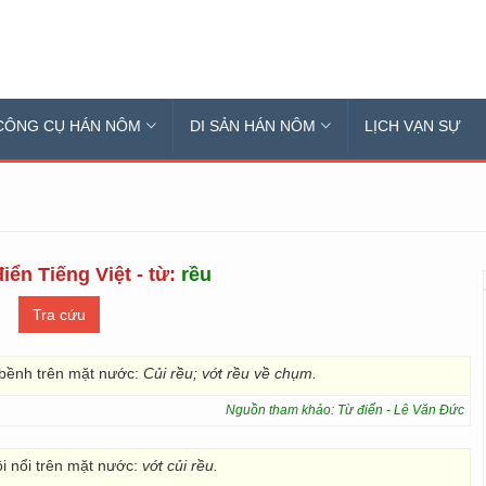
CÔNG CỤ HÁN NÔM
DI SẢN HÁN NÔM
LỊCH VẠN SỰ
iển Tiếng Việt - từ:
rều
h-bềnh trên mặt nước:
Củi rều; vớt rều về chụm.
Nguồn tham khảo: Từ điển - Lê Văn Đức
rôi nổi trên mặt nước:
vớt củi rều.