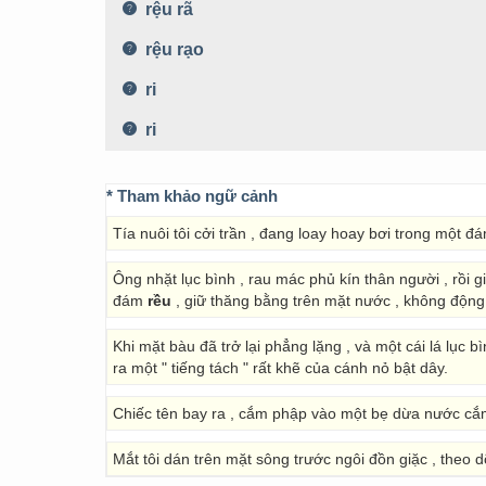
rệu rã
rệu rạo
ri
ri
* Tham khảo ngữ cảnh
Tía nuôi tôi cởi trần , đang loay hoay bơi trong một 
Ông nhặt lục bình , rau mác phủ kín thân người , rồi 
đám
rều
, giữ thăng bằng trên mặt nước , không động
Khi mặt bàu đã trở lại phẳng lặng , và một cái lá lục 
ra một " tiếng tách " rất khẽ của cánh nỏ bật dây.
Chiếc tên bay ra , cắm phập vào một bẹ dừa nước 
Mắt tôi dán trên mặt sông trước ngôi đồn giặc , theo