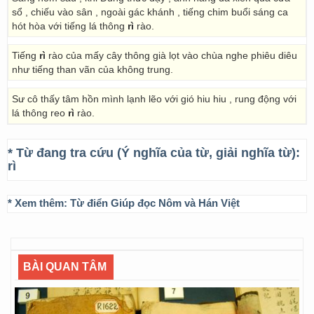
sổ , chiếu vào sân , ngoài gác khánh , tiếng chim buổi sáng ca
hót hòa với tiếng lá thông
rì
rào.
Tiếng
rì
rào của mấy cây thông già lọt vào chùa nghe phiêu diêu
như tiếng than vãn của không trung.
Sư cô thấy tâm hồn mình lạnh lẽo với gió hiu hiu , rung động với
lá thông reo
rì
rào.
* Từ đang tra cứu (Ý nghĩa của từ, giải nghĩa từ):
rì
* Xem thêm:
Từ điển Giúp đọc Nôm và Hán Việt
BÀI QUAN TÂM