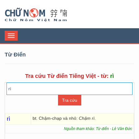
Chữ Nôm
Toggle
navigation
Từ Điển
Tra cứu Từ điển Tiếng Việt - từ:
rì
rì
bt. Chậm-chạp và nhỏ:
Chậm rì.
Nguồn tham khảo: Từ điển - Lê Văn Đức