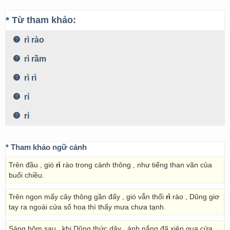
* Từ tham khảo:
rì rào
rì rầm
rì rì
rỉ
rỉ
* Tham khảo ngữ cảnh
Trên đầu , gió
rì
rào trong cành thông , như tiếng than vãn của
buổi chiều.
Trên ngọn mấy cây thông gần đấy , gió vẫn thổi
rì
rào , Dũng giơ
tay ra ngoài cửa sổ hoa thì thấy mưa chưa tạnh.
Sáng hôm sau , khi Dũng thức dậy , ánh nắng đã xiên qua cửa