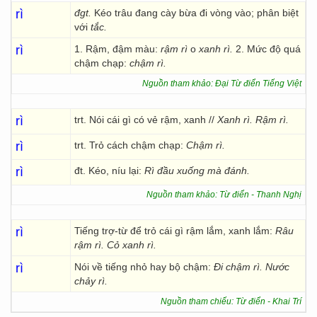
rì
đgt.
Kéo trâu đang cày bừa đi vòng vào; phân biệt
với
tắc.
rì
1. Rậm, đậm màu:
rậm rì
o
xanh rì.
2. Mức độ quá
chậm chạp:
chậm rì.
Nguồn tham khảo: Đại Từ điển Tiếng Việt
rì
trt. Nói cái gì có vẻ rậm, xanh //
Xanh rì. Rậm rì.
rì
trt. Trỏ cách chậm chạp:
Chậm rì.
rì
đt. Kéo, níu lại:
Rì đầu xuống mà đánh.
Nguồn tham khảo: Từ điển - Thanh Nghị
rì
Tiếng trợ-từ để trỏ cái gì rậm lắm, xanh lắm:
Râu
rậm rì. Cỏ xanh rì.
rì
Nói về tiếng nhỏ hay bộ chậm:
Đi chậm rì. Nước
chảy rì.
Nguồn tham chiếu: Từ điển - Khai Trí