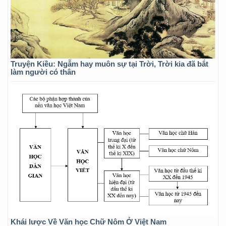
Truyện Kiều: Ngẫm hay muôn sự tại Trời, Trời kia đã bắt
làm người có thân
Khái lược Về Văn học Chữ Nôm Ở Việt Nam