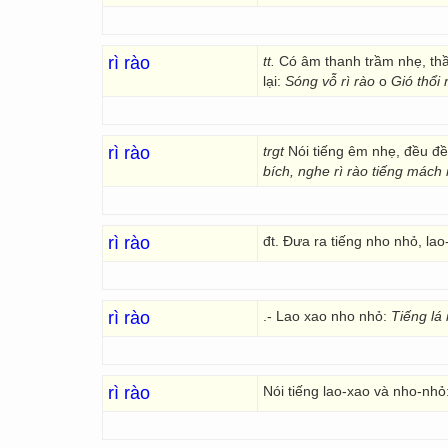
rì rào
tt.
Có âm thanh trầm nhẹ, thầm
lại:
Sóng vỗ rì rào
o
Gió thổi r
rì rào
trgt
Nói tiếng êm nhẹ, đều đề
bích, nghe rì rào tiếng mách
rì rào
đt. Đưa ra tiếng nho nhỏ, lao
rì rào
.- Lao xao nho nhỏ:
Tiếng lá r
rì rào
Nói tiếng lao-xao và nho-nhỏ