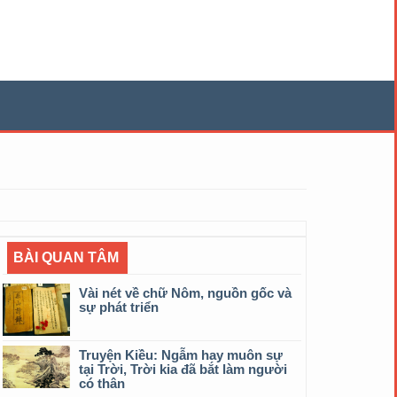
BÀI QUAN TÂM
Vài nét về chữ Nôm, nguồn gốc và
sự phát triển
Truyện Kiều: Ngẫm hay muôn sự
tại Trời, Trời kia đã bắt làm người
có thân