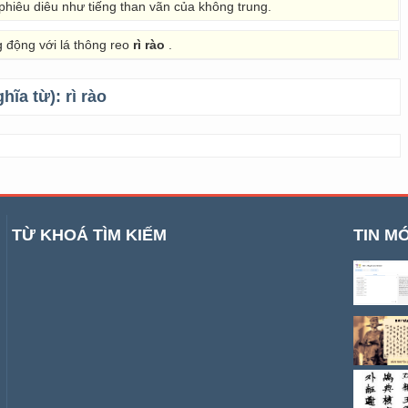
phiêu diêu như tiếng than vãn của không trung.
g động với lá thông reo
rì rào
.
ghĩa từ):
rì rào
TỪ KHOÁ TÌM KIẾM
TIN MỚ