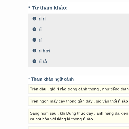
* Từ tham khảo:
rì rì
rỉ
rỉ
rỉ hơi
rỉ rả
* Tham khảo ngữ cảnh
Trên đầu , gió
rì rào
trong cành thông , như tiếng than
Trên ngọn mấy cây thông gần đấy , gió vẫn thổi
rì rào
Sáng hôm sau , khi Dũng thức dậy , ánh nắng đã xiên 
ca hót hòa với tiếng lá thông
rì rào
.