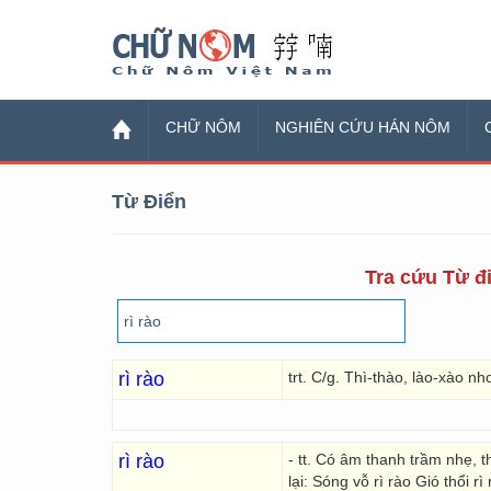
Chữ Nôm
CHỮ NÔM
NGHIÊN CỨU HÁN NÔM
Từ Điển
Tra cứu Từ đi
rì rào
trt. C/g. Thì-thào, lào-xào n
rì rào
- tt. Có âm thanh trầm nhẹ, t
lại: Sóng vỗ rì rào Gió thổi rì 