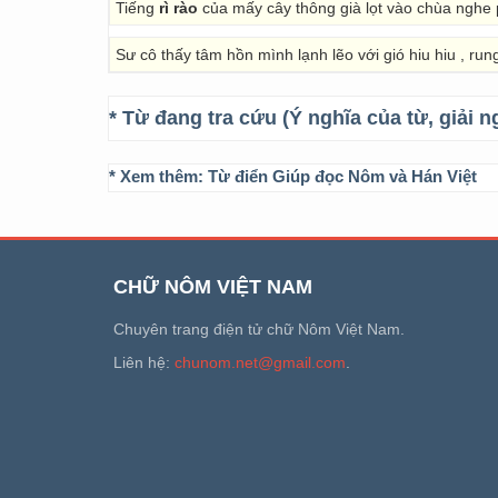
Tiếng
rì rào
của mấy cây thông già lọt vào chùa nghe 
Sư cô thấy tâm hồn mình lạnh lẽo với gió hiu hiu , run
* Từ đang tra cứu (Ý nghĩa của từ, giải n
* Xem thêm:
Từ điển Giúp đọc Nôm và Hán Việt
CHỮ NÔM VIỆT NAM
Chuyên trang điện tử chữ Nôm Việt Nam.
Liên hệ:
chunom.net@gmail.com
.