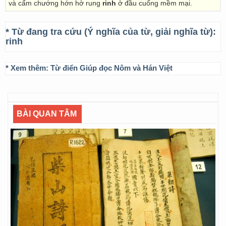
và cẩm chướng hớn hở rung
rinh
ở đầu cuống mềm mại.
* Từ đang tra cứu (Ý nghĩa của từ, giải nghĩa từ):
rinh
* Xem thêm:
Từ điển Giúp đọc Nôm và Hán Việt
BÀI QUAN TÂM