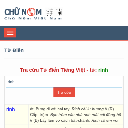
Chữ Nôm
Toggle
navigation
Từ Điển
Tra cứu Từ điển Tiếng Việt - từ:
rinh
rinh
đt. Bưng đi với hai tay:
Rinh cái lư hương
// (R)
Cắp, trộm:
Bọn trộm vào nhà rinh mất cái đồng-hồ
// (B) Lấy làm vợ cách bất-chánh:
Rinh cô em vợ.