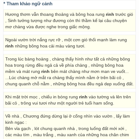
* Tham khảo ngữ cảnh
Hương thơm vẫn thoang thoảng và bông hoa rung
rinh
trước gió
, Sinh tưởng tượng như đương còn thì thầm kể lại câu chuyện
mơ chàng vừa được nghe trong giấc mộng.
Ngoài vườn trời nắng rực rỡ , một cơn gió thổi mạnh làm rung
rinh
những bông hoa cải màu vàng tươi.
Trong lúc bàng hoàng , chàng thấy hình như tất cả những bông
hoa trong rừng đều ngả cả về phía chàng , những bông hoa
mềm và mát rung
rinh
bên mát chàng như mơn man ve vuốt...
...Lúc chàng mở mắt ra chàng thấy mình nằm ở trên bãi cỏ ,
chung quanh chỗ nằm , những bông hoa đều ngả dẹp xuống đất.
Khi mặt trời mọc , chiếu in bóng rung
rinh
vào tường và lên trên
bãi cỏ , trông vui tươi như một người trẻ tuổi ham sống.
Về nhà , Chương đứng dừng lại ở cổng nhìn vào vườn , lấy làm
kinh ngạc :
Bên vỉa gạch , lót chung quanh nhà , trong luống đất mới xới ,
các màu tím , màu trắng , màu xanh của những hoa chân chim