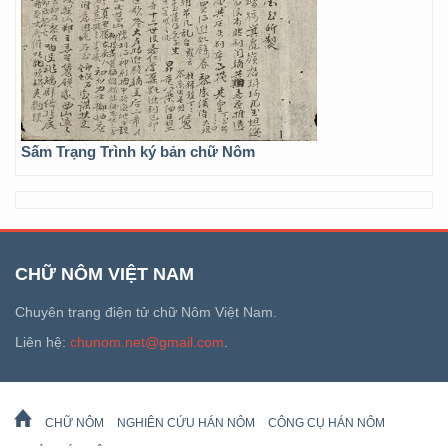
Sấm Trạng Trình ký bản chữ Nôm
CHỮ NÔM VIỆT NAM
Chuyên trang điện tử chữ Nôm Việt Nam.
Liên hệ:
chunom.net@gmail.com
.
CHỮ NÔM
NGHIÊN CỨU HÁN NÔM
CÔNG CỤ HÁN NÔM