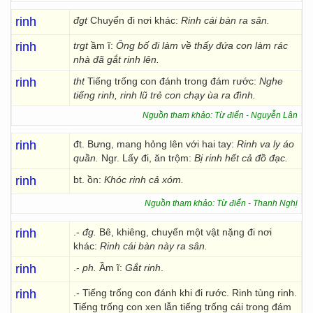
rinh
đgt
Chuyển đi nơi khác:
Rinh cái bàn ra sân.
rinh
trgt
ầm ĩ:
Ông bố đi làm về thấy đứa con làm rác
nhà đã gắt rinh lên.
rinh
tht
Tiếng trống con đánh trong đám rước:
Nghe
tiếng rinh, rinh lũ trẻ con chạy ùa ra đình.
Nguồn tham khảo: Từ điển - Nguyễn Lân
rinh
đt. Bưng, mang hỏng lên với hai tay:
Rinh va ly áo
quần.
Ngr. Lấy đi, ăn trộm:
Bị rinh hết cả đồ đạc.
rinh
bt. ồn:
Khóc rinh cả xóm.
Nguồn tham khảo: Từ điển - Thanh Nghị
rinh
.-
đg.
Bê, khiêng, chuyển một vật nặng đi nơi
khác:
Rinh cái bàn này ra sân.
rinh
.-
ph.
Ầm ĩ:
Gắt rinh
.
rinh
.- Tiếng trống con đánh khi đi rước. Rinh tùng rinh.
Tiếng trống con xen lẫn tiếng trống cái trong đám