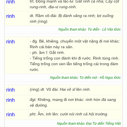
rinh
trt. Động mạnh và lắc-lư:
Gắt rinh cả nhà; Cây cột
rung-rinh, địa-vị rung-rinh.
rinh
dt. Rầm võ-đài:
Bị đánh văng ra rinh; lọt xuống
rinh (ring).
Nguồn tham khảo: Từ điển - Lê Văn Đức
rinh
- đg. Bê, khiêng, chuyển một vật nặng đi nơi khác:
Rinh cái bàn này ra sân.
- ph. ầm ĩ: Gắt rinh.
- Tiếng trống con đánh khi đi rước. Rinh tùng rinh.
Tiếng trống con xen lẫn tiếng trống cái trong đám
rước.
Nguồn tham khảo: Từ điển mở - Hồ Ngọc Đức
rinh
(ring)
dt.
Võ đài:
Hai võ sĩ lên rinh.
rinh
đgt.
Khiêng, mang đi nơi khác:
rinh hòn đá sang
vệ đường.
rinh
pht
. Ầm, inh lên:
cười nói rinh cả hội trường.
Nguồn tham khảo: Đại Từ điển Tiếng Việt