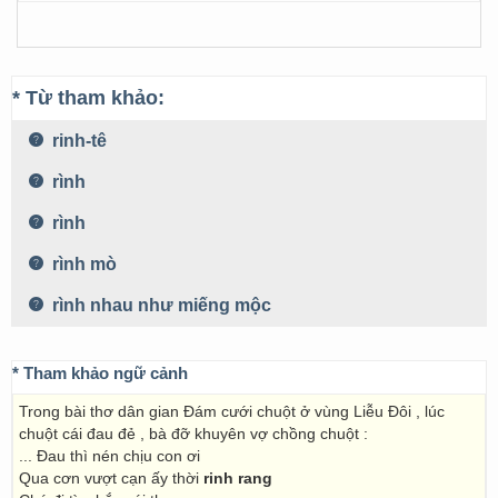
* Từ tham khảo:
rinh-tê
rình
rình
rình mò
rình nhau như miếng mộc
* Tham khảo ngữ cảnh
Trong bài thơ dân gian Đám cưới chuột ở vùng Liễu Đôi , lúc
chuột cái đau đẻ , bà đỡ khuyên vợ chồng chuột :
... Đau thì nén chịu con ơi
Qua cơn vượt cạn ấy thời
rinh rang