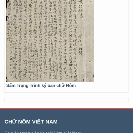
Sấm Trạng Trình ký bản chữ Nôm
CHỮ NÔM VIỆT NAM