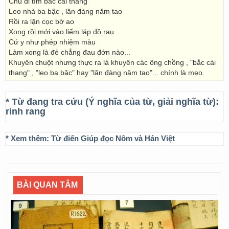
Chú đi tìm bắc cái thang
Leo nhà ba bậc , lăn đàng năm tao
Rồi ra lặn cọc bờ ao
Xong rồi mới vào liếm láp đồ rau
Cứ y như phép nhiệm màu
Làm xong là đẻ chẳng đau đớn nào...
Khuyên chuột nhưng thực ra là khuyên các ông chồng , "bắc cái
thang" , "leo ba bậc" hay "lăn đàng năm tao"... chính là mẹo.
* Từ đang tra cứu (Ý nghĩa của từ, giải nghĩa từ):
rinh rang
* Xem thêm:
Từ điển Giúp đọc Nôm và Hán Việt
BÀI QUAN TÂM