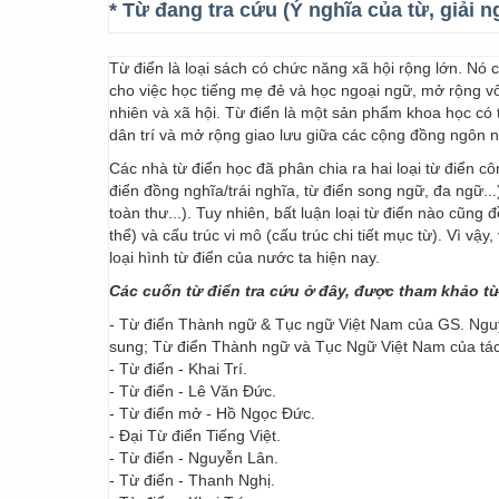
* Từ đang tra cứu (Ý nghĩa của từ, giải n
Từ điển là loại sách có chức năng xã hội rộng lớn. Nó
cho việc học tiếng mẹ đẻ và học ngoại ngữ, mở rộng vốn
nhiên và xã hội. Từ điển là một sản phẩm khoa học có t
dân trí và mở rộng giao lưu giữa các cộng đồng ngôn 
Các nhà từ điển học đã phân chia ra hai loại từ điển cô
điển đồng nghĩa/trái nghĩa, từ điển song ngữ, đa ngữ...
toàn thư...). Tuy nhiên, bất luận loại từ điển nào cũng
thể) và cấu trúc vi mô (cấu trúc chi tiết mục từ). Vì vậ
loại hình từ điển của nước ta hiện nay.
Các cuốn từ điển tra cứu ở đây, được tham khảo t
- Từ điển Thành ngữ & Tục ngữ Việt Nam của GS. Nguy
sung; Từ điển Thành ngữ và Tục Ngữ Việt Nam của t
- Từ điển - Khai Trí.
- Từ điển - Lê Văn Đức.
- Từ điển mở - Hồ Ngọc Đức.
- Đại Từ điển Tiếng Việt.
- Từ điển - Nguyễn Lân.
- Từ điển - Thanh Nghị.