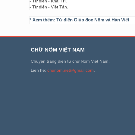
- Từ điển - Khai Trí.
- Từ điển - Việt Tân.
* Xem thêm:
Từ điển Giúp đọc Nôm và Hán Việt
CHỮ NÔM VIỆT NAM
Chuyên trang điện tử chữ Nôm Việt Nam.
Liên hệ:
chunom.net@gmail.com
.