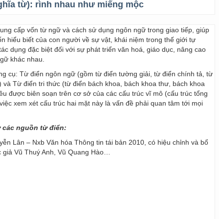
ghĩa từ):
rình nhau như miếng mộc
 cung cấp vốn từ ngữ và cách sử dụng ngôn ngữ trong giao tiếp, giúp
 hiểu biết của con người về sự vật, khái niệm trong thế giới tự
ác dụng đặc biệt đối với sự phát triển văn hoá, giáo dục, nâng cao
ngữ khác nhau.
ng cụ: Từ điển ngôn ngữ (gồm từ điển tường giải, từ điển chính tả, từ
) và Từ điển tri thức (từ điển bách khoa, bách khoa thư, bách khoa
 đều được biên soạn trên cơ sở của các cấu trúc vĩ mô (cấu trúc tổng
y, việc xem xét cấu trúc hai mặt này là vấn đề phải quan tâm tới mọi
ừ các nguồn từ điển:
ễn Lân – Nxb Văn hóa Thông tin tái bản 2010, có hiệu chỉnh và bổ
ác giả Vũ Thuý Anh, Vũ Quang Hào…