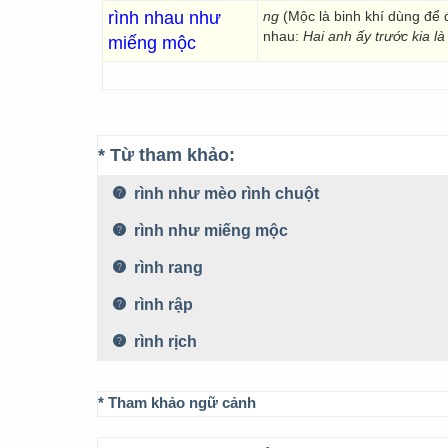
rình nhau như
ng
(Mộc là binh khí dùng để 
nhau:
Hai anh ấy trước kia l
miếng mộc
* Từ tham khảo:
rình như mèo rình chuột
rình như miếng mộc
rình rang
rình rập
rình rịch
* Tham khảo ngữ cảnh