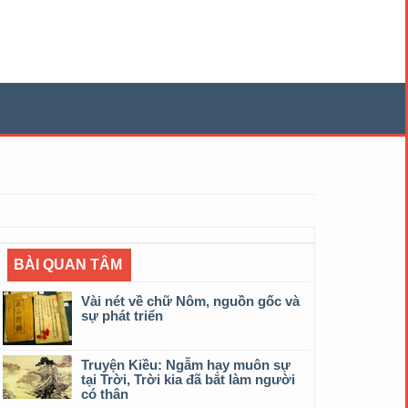
BÀI QUAN TÂM
Vài nét về chữ Nôm, nguồn gốc và
sự phát triển
Truyện Kiều: Ngẫm hay muôn sự
tại Trời, Trời kia đã bắt làm người
có thân