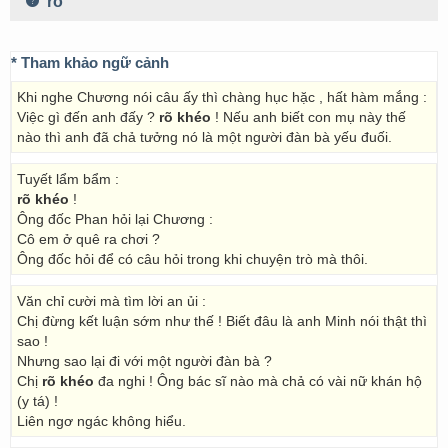
ró
* Tham khảo ngữ cảnh
Khi nghe Chương nói câu ấy thì chàng hục hặc , hất hàm mắng :
Việc gì đến anh đấy ?
rõ khéo
! Nếu anh biết con mụ này thế
nào thì anh đã chả tưởng nó là một người đàn bà yếu đuối.
Tuyết lẩm bẩm :
rõ khéo
!
Ông đốc Phan hỏi lại Chương :
Cô em ở quê ra chơi ?
Ông đốc hỏi để có câu hỏi trong khi chuyện trò mà thôi.
Văn chỉ cười mà tìm lời an ủi :
Chị đừng kết luận sớm như thế ! Biết đâu là anh Minh nói thật thì
sao !
Nhưng sao lại đi với một người đàn bà ?
Chị
rõ khéo
đa nghi ! Ông bác sĩ nào mà chả có vài nữ khán hộ
(y tá) !
Liên ngơ ngác không hiểu.