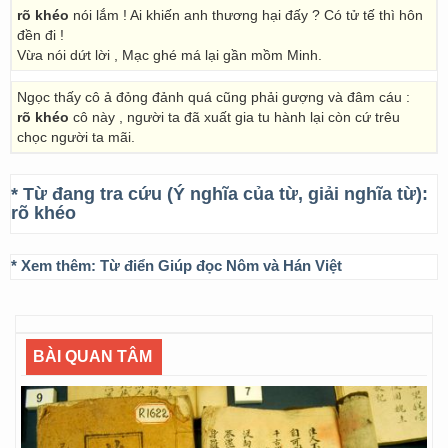
rõ khéo
nói lắm ! Ai khiến anh thương hại đấy ? Có tử tế thì hôn
đền đi !
Vừa nói dứt lời , Mạc ghé má lại gần mồm Minh.
Ngọc thấy cô ả đỏng đảnh quá cũng phải gượng và đâm cáu :
rõ khéo
cô này , người ta đã xuất gia tu hành lại còn cứ trêu
chọc người ta mãi.
* Từ đang tra cứu (Ý nghĩa của từ, giải nghĩa từ):
rõ khéo
* Xem thêm:
Từ điển Giúp đọc Nôm và Hán Việt
BÀI QUAN TÂM