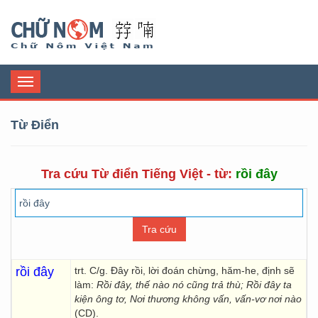
Chữ Nôm
Toggle
navigation
Từ Điển
Tra cứu Từ điển Tiếng Việt - từ:
rồi đây
rồi đây
trt. C/g. Đây rồi, lời đoán chừng, hăm-he, định sẽ
làm:
Rồi đây, thế nào nó cũng trả thù; Rồi đây ta
kiện ông tơ, Nơi thương không vấn, vấn-vơ nơi nào
(CD).