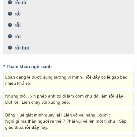
rồi ra
rổi
rỗi
rỗi
rỗi hơi
* Tham khảo ngữ cảnh
Loan đáng lẽ được sung sướng vì mình ,
rồi đây
có lẽ gặp bao
nhiêu khổ sở.
Nhưng thôi , xin phép anh tôi đi làm cơm chứ đói lắm
rồi đây
!
Dứt lời , Liên chạy vội xuống bếp.
Bỗng Huệ giật mình quay lại ; Liên vỗ vai nàng , cười :
Nghĩ gì mà thần người ra thế ? Phải vui vẻ lên một tí chứ ! Sắp
giao thừa
rồi đây
này.