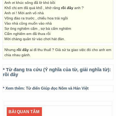
Anh ơi khúc sông đã lở khó bồi
Khổ chị em đã quá khổ , khở răng
rồi đây
anh ?
Anh ơi ! Mời anh vô nhà
Võng đào ra trước , chiếu hoa trải ngồi
Vào nhà cũng muốn vào nhà
Sợ ông nghiêm cấm , sợ bà cấm nghiêm
Cấm nghiêm em đã thưa rồi
Mời chàng quân tử vào chơi hát đàn.
Nhưng
rồi đây
ai đi thu thuế ? Giả sử ta giao việc đó cho anh em
chia nhau gánh.
* Từ đang tra cứu (Ý nghĩa của từ, giải nghĩa từ):
rồi đây
* Xem thêm:
Từ điển Giúp đọc Nôm và Hán Việt
BÀI QUAN TÂM