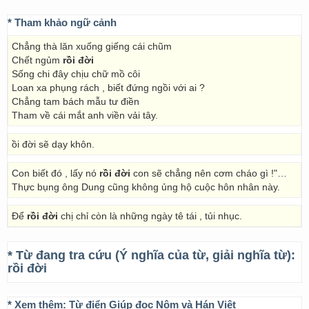
* Tham khảo ngữ cảnh
Chẳng thà lăn xuống giếng cái chũm
Chết ngủm
rồi đời
Sống chi đây chịu chữ mồ côi
Loan xa phụng rách , biết đứng ngồi với ai ?
Chẳng tam bách mẫu tư điền
Tham về cái mắt anh viền vải tây.
ồi đời sẽ dạy khôn.
Con biết đó , lấy nó
rồi đời
con sẽ chẳng nên cơm cháo gì !"…
Thực bụng ông Dung cũng không ủng hộ cuộc hôn nhân này.
Để
rồi đời
chị chỉ còn là những ngày tê tái , tủi nhục.
* Từ đang tra cứu (Ý nghĩa của từ, giải nghĩa từ):
rồi đời
* Xem thêm:
Từ điển Giúp đọc Nôm và Hán Việt