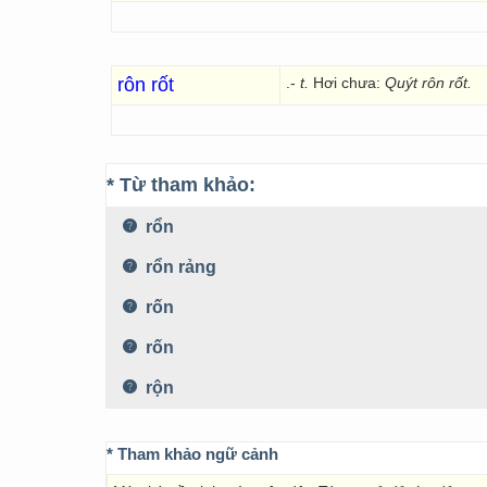
rôn rốt
.-
t.
Hơi chưa:
Quýt rôn rốt.
* Từ tham khảo:
rổn
rổn rảng
rốn
rốn
rộn
* Tham khảo ngữ cảnh