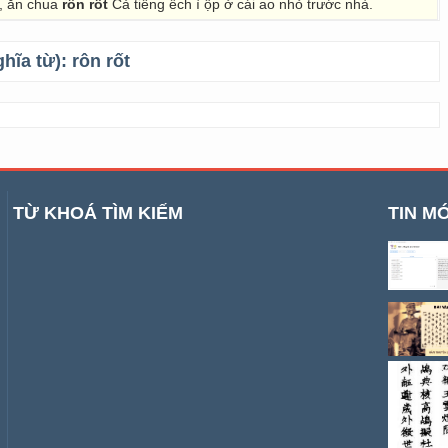
 , ăn chua
rôn rốt
Cả tiếng ếch ì ộp ở cái ao nhỏ trước nhà.
ghĩa từ):
rôn rốt
TỪ KHOÁ TÌM KIẾM
TIN MỚ