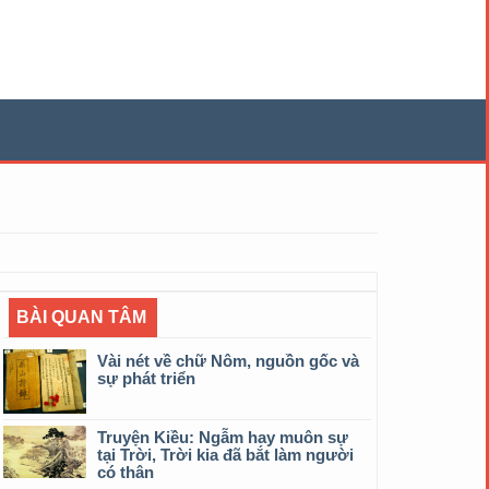
BÀI QUAN TÂM
Vài nét về chữ Nôm, nguồn gốc và
sự phát triển
Truyện Kiều: Ngẫm hay muôn sự
tại Trời, Trời kia đã bắt làm người
có thân