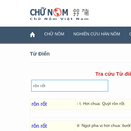
Chữ Nôm
CHỮ NÔM
NGHIÊN CỨU HÁN NÔM
Từ Điển
Tra cứu Từ điể
rôn rốt
- t. Hơi chua: Quýt rôn rốt.
rôn rốt
tt.
Ngọt pha vị hơi chua:
bưởi 