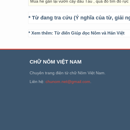
Mùa hè gần lại vườn cây dâu Tàu , quả đỏ tím đỏ rực
* Từ đang tra cứu (Ý nghĩa của từ, giải n
* Xem thêm:
Từ điển Giúp đọc Nôm và Hán Việt
CHỮ NÔM VIỆT NAM
Chuyên trang điện tử chữ Nôm Việt Nam.
Liên hệ:
chunom.net@gmail.com
.