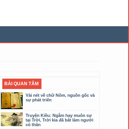
BÀI QUAN TÂM
Vài nét về chữ Nôm, nguồn gốc và
sự phát triển
Truyện Kiều: Ngẫm hay muôn sự
tại Trời, Trời kia đã bắt làm người
có thân