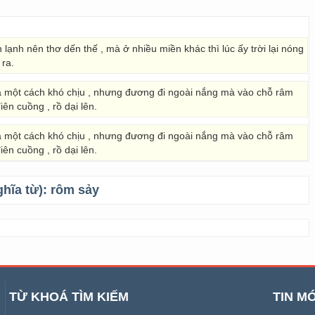
 lạnh nên thơ dến thế , mà ở nhiều miền khác thì lúc ấy trời lại nóng
 ra.
a một cách khó chịu , nhưng đương đi ngoài nắng mà vào chỗ râm
iên cuồng , rồ dại lên.
a một cách khó chịu , nhưng đương đi ngoài nắng mà vào chỗ râm
iên cuồng , rồ dại lên.
ghĩa từ):
rôm sảy
TỪ KHOÁ TÌM KIẾM
TIN MỚ