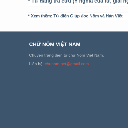
* Từ đang tra cứu (Ý nghĩa của từ, giải n
* Xem thêm:
Từ điển Giúp đọc Nôm và Hán Việt
CHỮ NÔM VIỆT NAM
Chuyên trang điện tử chữ Nôm Việt Nam.
Liên hệ:
chunom.net@gmail.com
.