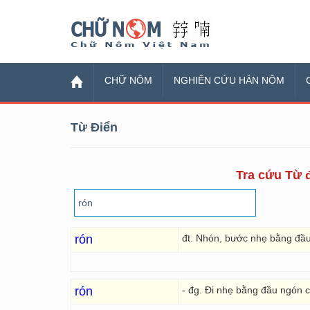
Chữ Nôm
CHỮ NÔM
NGHIÊN CỨU HÁN NÔM
Từ Điển
Tra cứu Từ đ
rón
đt. Nhón, bước nhẹ bằng đầ
rón
- đg. Đi nhẹ bằng đầu ngón 