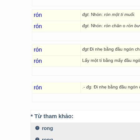
rón
đgt.
Nhón:
rón một tí muối.
rón
đgt.
Nhón:
rón chân
o
rón bư
rón
đgt
Đi nhẹ bằng đầu ngón ch
rón
Lấy một tí bằng mấy đầu ngó
rón
.-
đg.
Đi nhẹ bằng đầu ngón
* Từ tham khảo:
rong
rong