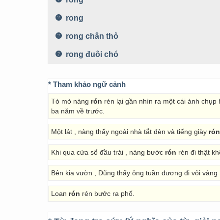
rong
rong chân thỏ
rong đuôi chó
* Tham khảo ngữ cảnh
Tò mò nàng
rón
rén lại gần nhìn ra một cái ảnh chụp
ba năm về trước.
Một lát , nàng thấy ngoài nhà tắt đèn và tiếng giày
rón
Khi qua cửa sổ đầu trái , nàng bước
rón
rén đi thật kh
Bên kia vườn , Dũng thấy ông tuần đương đi vội vàng
Loan
rón
rén bước ra phố.