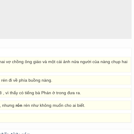
 hai vợ chồng ông giáo và một cái ảnh nửa người của nàng chụp hai
rén đi về phía buồng nàng.
ẽ , vì thấy có tiếng bà Phán ở trong đưa ra.
 , nhưng
rón
rén như không muốn cho ai biết.