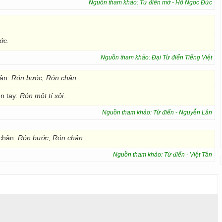
Nguồn tham khảo: Từ điển mở - Hồ Ngọc Đức
ớc.
Nguồn tham khảo: Đại Từ điển Tiếng Việt
ân:
Rón bước; Rón chân.
n tay:
Rón một tí xôi.
Nguồn tham khảo: Từ điển - Nguyễn Lân
 chân:
Rón bước;
Rón chân.
Nguồn tham khảo: Từ điển - Việt Tân